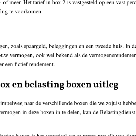
of meer. Het tarief in box 2 is vastgesteld op een vast pe
fing te voorkomen.
en, zoals spaargeld, beleggingen en een tweede huis. In d
jouw vermogen, ook wel bekend als de vermogensrendementsh
r een fictief rendement.
ox en belasting boxen uitleg
 simpelweg naar de verschillende boxen die we zojuist hebb
rmogen in deze boxen in te delen, kan de Belastingdienst 
lasting boxen is het essentieel om te weten wat elk van de