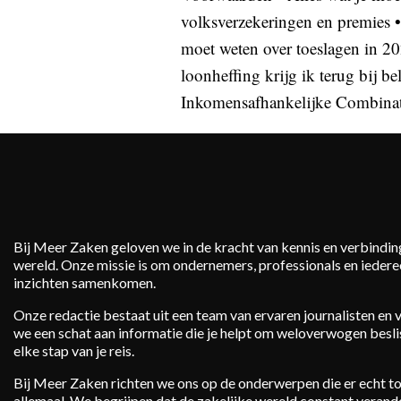
volksverzekeringen en premies
moet weten over toeslagen in 2
loonheffing krijg ik terug bij be
Inkomensafhankelijke Combinat
Bij Meer Zaken geloven we in de kracht van kennis en verbindin
wereld. Onze missie is om ondernemers, professionals en iederee
inzichten samenkomen.
Onze redactie bestaat uit een team van ervaren journalisten en
we een schat aan informatie die je helpt om weloverwogen besli
elke stap van je reis.
Bij Meer Zaken richten we ons op de onderwerpen die er echt toe
allemaal. We begrijpen dat de zakelijke wereld constant verand