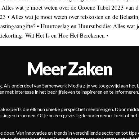
•
Alles wat je moet weten over de Groene Tabel 2023 van d
023
•
Alles wat je moet weten over reiskosten en de Belasti
lastingaangifte?
•
Huurtoeslag en Huursubsidie: Alles wat 
iekorting: Wat Het Is en Hoe Het Berekenen
•
Meer Zaken
g. Als onderdeel van Samenwerk Media zijn we toegewijd aan het bi
n met interesse in het bedrijfsleven te inspireren en te informere
 vakexperts die elk hun unieke perspectief meebrengen. Door midde
ssingen te nemen. Of je nu een gevestigde ondernemer bent of net
 doen. Van innovaties en trends in verschillende sectoren tot tip
ert, en daarom houden we je op de hoogte van de laatste ontwikkel