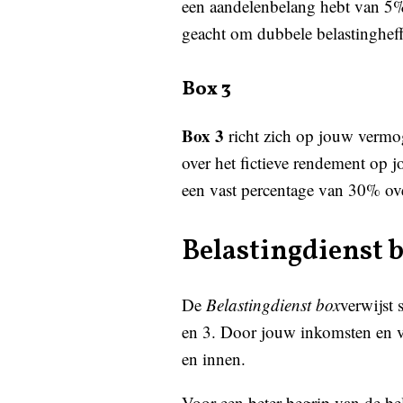
een aandelenbelang hebt van 5% 
geacht om dubbele belastinghef
Box 3
Box 3
richt zich op jouw vermog
over het fictieve rendement op 
een vast percentage van 30% ove
Belastingdienst b
De
Belastingdienst box
verwijst
en 3. Door jouw inkomsten en ve
en innen.
Voor een beter begrip van de be