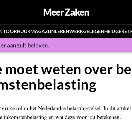
Meer Zaken
NTOOR
HUUR
MAGAZIJN
LEREN
WERKGELEGENHEID
GERST
er aan zult beleven.
e moet weten over be
mstenbelasting
rijke rol in het Nederlandse belastingstelsel. In dit artike
e inkomstenbelasting en wat deze voor jou betekenen.