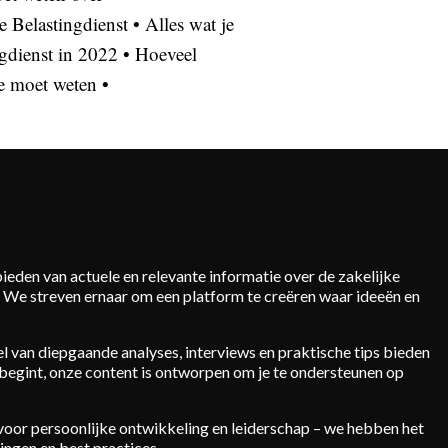
e Belastingdienst
•
Alles wat je
ngdienst in 2022
•
Hoeveel
je moet weten
•
eden van actuele en relevante informatie over de zakelijke
n. We streven ernaar om een platform te creëren waar ideeën en
l van diepgaande analyses, interviews en praktische tips bieden
 begint, onze content is ontworpen om je te ondersteunen op
s voor persoonlijke ontwikkeling en leiderschap – we hebben het
ingen en best practices.