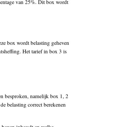
rcentage van 25%. Dit box wordt
eze box wordt belasting geheven
effing. Het tarief in box 3 is
en besproken, namelijk box 1, 2
de belasting correct berekenen
ze boxen inhoudt en welke