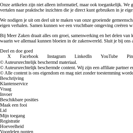
Onze artikelen zijn niet alleen informatief, maar ook toegankelijk. We
vertalen naar praktische inzichten die je direct kunt gebruiken in je ei
We nodigen je uit om deel uit te maken van onze groeiende gemeenscha
eigen verhalen. Samen kunnen we een vruchtbare omgeving creëren waa
Bij Meer Zaken draait alles om groei, samenwerking en het delen van k
waarin we allemaal kunnen bloeien in de zakenwereld. Sluit je bij ons
Deel en doe goed
X
Facebook
Instagram
LinkedIn
YouTube
Pin
© Auteursrechtelijk beschermd materiaal.
© Auteursrechtelijk beschermde content. Wij zijn een affiliate partner
© Alle content is ons eigendom en mag niet zonder toestemming worden
Beschrijving
Klantenservice
Vraag
Invoer
Beschikbare posities
Maak een fooi
Lid
Mijn toegang
Registratie
Hoeveelheid
Voordelen punten