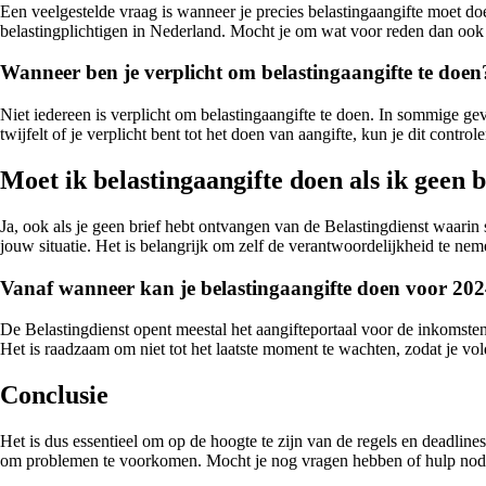
Een veelgestelde vraag is wanneer je precies belastingaangifte moet d
belastingplichtigen in Nederland. Mocht je om wat voor reden dan ook ni
Wanneer ben je verplicht om belastingaangifte te doen
Niet iedereen is verplicht om belastingaangifte te doen. In sommige gev
twijfelt of je verplicht bent tot het doen van aangifte, kun je dit cont
Moet ik belastingaangifte doen als ik geen 
Ja, ook als je geen brief hebt ontvangen van de Belastingdienst waarin s
jouw situatie. Het is belangrijk om zelf de verantwoordelijkheid te ne
Vanaf wanneer kan je belastingaangifte doen voor 20
De Belastingdienst opent meestal het aangifteportaal voor de inkomstenb
Het is raadzaam om niet tot het laatste moment te wachten, zodat je vo
Conclusie
Het is dus essentieel om op de hoogte te zijn van de regels en deadlines
om problemen te voorkomen. Mocht je nog vragen hebben of hulp nodig h