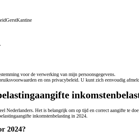
eid
Gerst
Kantine
.
oestemming voor de verwerking van mijn persoonsgegevens.
bruiksvoorwaarden en ons privacybeleid. U kunt zich eenvoudig afmeld
belastingaangifte inkomstenbelas
veel Nederlanders. Het is belangrijk om op tijd en correct aangifte te d
belastingaangifte inkomstenbelasting in 2024.
or 2024?