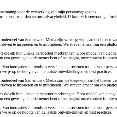
oestemming voor de verwerking van mijn persoonsgegevens.
bruiksvoorwaarden en ons privacybeleid. U kunt zich eenvoudig afmeld
 onderdeel van Samenwerk Media zijn we toegewijd aan het bieden van a
ijfsleven te inspireren en te informeren. We streven ernaar om een plat
rts die elk hun unieke perspectief meebrengen. Door middel van diepgaa
u een gevestigde ondernemer bent of net begint, onze content is ontwor
Van innovaties en trends in verschillende sectoren tot tips voor perso
 we je op de hoogte van de laatste ontwikkelingen en best practices.
 onderdeel van Samenwerk Media zijn we toegewijd aan het bieden van a
ijfsleven te inspireren en te informeren. We streven ernaar om een plat
rts die elk hun unieke perspectief meebrengen. Door middel van diepgaa
u een gevestigde ondernemer bent of net begint, onze content is ontwor
Van innovaties en trends in verschillende sectoren tot tips voor perso
 we je op de hoogte van de laatste ontwikkelingen en best practices.