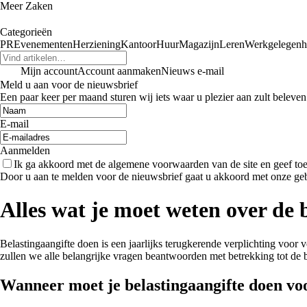
Meer Zaken
Categorieën
PR
Evenementen
Herziening
Kantoor
Huur
Magazijn
Leren
Werkgelegenh
Mijn account
Account aanmaken
Nieuws e-mail
Meld u aan voor de nieuwsbrief
Een paar keer per maand sturen wij iets waar u plezier aan zult beleven
E-mail
Aanmelden
Ik ga akkoord met de algemene voorwaarden van de site en geef t
Door u aan te melden voor de nieuwsbrief gaat u akkoord met onze ge
Alles wat je moet weten over de 
Belastingaangifte doen is een jaarlijks terugkerende verplichting voor 
zullen we alle belangrijke vragen beantwoorden met betrekking tot de 
Wanneer moet je belastingaangifte doen vo