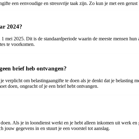
ifte een eenvoudige en stressvrije taak zijn. Zo kun je met een gerust h
aar 2024?
n 1 mei 2025. Dit is de standaardperiode waarin de meeste mensen hun a
etes te voorkomen.
k geen brief heb ontvangen?
e verplicht om belastingaangifte te doen als je denkt dat je belasting mo
moet doen, ongeacht of je een brief hebt ontvangen.
?
e doen. Als je in loondienst werkt en je hebt alleen inkomen uit werk en
h jouw gegevens in en stuurt je een voorstel tot aanslag.