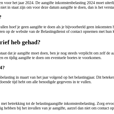
oen voor het jaar 2024. De aangifte inkomstenbelasting 2024 moet uiter
et in staat zijn om voor deze datum aangifte te doen, dan is het verstan
?
allen hoef je geen aangifte te doen als je bijvoorbeeld geen inkomsten 
roleren op de website van de Belastingdienst of contact opnemen met hun 
brief heb gehad?
taat dat je aangifte moet doen, ben je nog steeds verplicht om zelf de a
men en tijdig aangifte te doen om eventuele boetes te voorkomen.
24?
elasting in maart van het jaar volgend op het belastingjaar. Dit beteke
ldoende tijd hebt om alle benodigde gegevens in te vullen.
 met betrekking tot de belastingaangifte inkomstenbelasting. Zorg ervoor
ebben bij het invullen van je aangifte, aarzel dan niet om contact op 