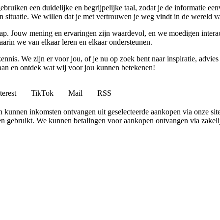
 gebruiken een duidelijke en begrijpelijke taal, zodat je de informatie
gen situatie. We willen dat je met vertrouwen je weg vindt in de wereld v
p. Jouw mening en ervaringen zijn waardevol, en we moedigen interact
rin we van elkaar leren en elkaar ondersteunen.
ennis. We zijn er voor jou, of je nu op zoek bent naar inspiratie, ad
 aan en ontdek wat wij voor jou kunnen betekenen!
terest
TikTok
Mail
RSS
 en kunnen inkomsten ontvangen uit geselecteerde aankopen via onze site
 gebruikt. We kunnen betalingen voor aankopen ontvangen via zakelijk