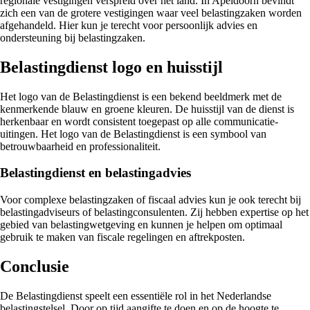
regionale vestigingen verspreid over het land. In Apeldoorn bevindt
zich een van de grotere vestigingen waar veel belastingzaken worden
afgehandeld. Hier kun je terecht voor persoonlijk advies en
ondersteuning bij belastingzaken.
Belastingdienst logo en huisstijl
Het logo van de Belastingdienst is een bekend beeldmerk met de
kenmerkende blauw en groene kleuren. De huisstijl van de dienst is
herkenbaar en wordt consistent toegepast op alle communicatie-
uitingen. Het logo van de Belastingdienst is een symbool van
betrouwbaarheid en professionaliteit.
Belastingdienst en belastingadvies
Voor complexe belastingzaken of fiscaal advies kun je ook terecht bij
belastingadviseurs of belastingconsulenten. Zij hebben expertise op het
gebied van belastingwetgeving en kunnen je helpen om optimaal
gebruik te maken van fiscale regelingen en aftrekposten.
Conclusie
De Belastingdienst speelt een essentiële rol in het Nederlandse
belastingstelsel. Door op tijd aangifte te doen en op de hoogte te