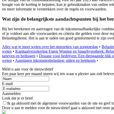
hoogte van de korting te bepalen, kun je gebruikmaken van online rek
en meer informatie te verstrekken over de regels en voorwaarden.
Wat zijn de belangrijkste aandachtspunten bij het b
Bij het berekenen en aanvragen van de inkomensafhankelijke combinati
of je voldoet aan alle voorwaarden en criteria die gelden voor deze reg
Belastingdienst. Het is aan te raden om goed geïnformeerd te zijn o
Alles wat je moet weten over het stopzetten van zorgtoeslag
•
Belasti
weten
•
Kapitaalverzekering Eigen Woning en Spaarhypotheek: Belas
tarieven en bedragen
•
Douane voor bedrijven: Een diepgaande blik 
weten
•
Aanslagen inkomstenbelasting: uitleg en betekenis
•
Meld u aan voor de nieuwsbrief
Een paar keer per maand sturen wij iets waar u plezier aan zult beleve
E-mail
Aanmelden
Leuk dat je er bent!
Ik ga akkoord met de algemene voorwaarden van de site en geef 
Door u aan te melden voor de nieuwsbrief gaat u akkoord met onze g