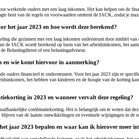
oor werkende ouders met een laag inkomen. Het kan helpen om de financ
oogte bent van de regels en voorwaarden omtrent de IACK, zodat je max
or het jaar 2023 en hoe wordt deze berekend?
ling die gezinnen met een laag inkomen ondersteunt door middel van een 
an de IACK wordt berekend op basis van het arbeidsinkomen, het aantal 
e Belastingdienst of een belastingadviseur.
in en wie komt hiervoor in aanmerking?
ende ouders financieel te ondersteunen. Voor het jaar 2023 zijn er sp
eidsinkomen, het hebben van kinderen en de hoogte van de korting kan v
iekorting in 2023 en wanneer vervalt deze regeling?
afhankelijke combinatiekorting. Het is belangrijk om te weten dat deze
 blijven van de laatste ontwikkelingen en eventuele wijzigingen in de
het jaar 2023 bepalen en waar kan ik hierover meer i
hankelijk van verschillende factoren, zoals het arbeidsinkomen, het aa