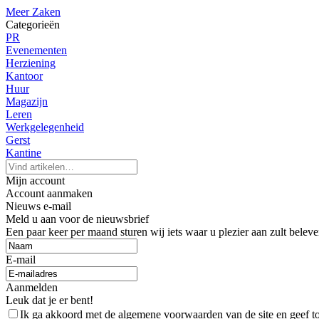
Meer Zaken
Categorieën
PR
Evenementen
Herziening
Kantoor
Huur
Magazijn
Leren
Werkgelegenheid
Gerst
Kantine
Mijn account
Account aanmaken
Nieuws e-mail
Meld u aan voor de nieuwsbrief
Een paar keer per maand sturen wij iets waar u plezier aan zult beleve
E-mail
Aanmelden
Leuk dat je er bent!
Ik ga akkoord met de algemene voorwaarden van de site en geef 