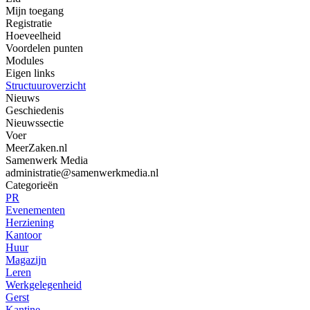
Mijn toegang
Registratie
Hoeveelheid
Voordelen punten
Modules
Eigen links
Structuuroverzicht
Nieuws
Geschiedenis
Nieuwssectie
Voer
MeerZaken.nl
Samenwerk Media
administratie@samenwerkmedia.nl
Categorieën
PR
Evenementen
Herziening
Kantoor
Huur
Magazijn
Leren
Werkgelegenheid
Gerst
Kantine