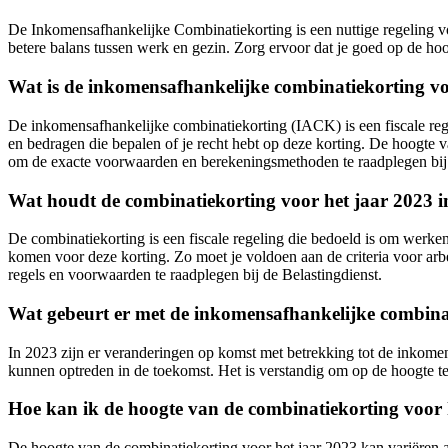
De Inkomensafhankelijke Combinatiekorting is een nuttige regeling v
betere balans tussen werk en gezin. Zorg ervoor dat je goed op de h
Wat is de inkomensafhankelijke combinatiekorting vo
De inkomensafhankelijke combinatiekorting (IACK) is een fiscale rege
en bedragen die bepalen of je recht hebt op deze korting. De hoogte v
om de exacte voorwaarden en berekeningsmethoden te raadplegen bij d
Wat houdt de combinatiekorting voor het jaar 2023 
De combinatiekorting is een fiscale regeling die bedoeld is om werk
komen voor deze korting. Zo moet je voldoen aan de criteria voor arb
regels en voorwaarden te raadplegen bij de Belastingdienst.
Wat gebeurt er met de inkomensafhankelijke combinat
In 2023 zijn er veranderingen op komst met betrekking tot de inkomens
kunnen optreden in de toekomst. Het is verstandig om op de hoogte te
Hoe kan ik de hoogte van de combinatiekorting voor 
De hoogte van de combinatiekorting voor het jaar 2023 kan variëren af