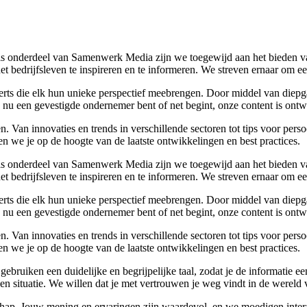
s onderdeel van Samenwerk Media zijn we toegewijd aan het bieden van
het bedrijfsleven te inspireren en te informeren. We streven ernaar om
perts die elk hun unieke perspectief meebrengen. Door middel van diepg
nu een gevestigde ondernemer bent of net begint, onze content is ontwo
. Van innovaties en trends in verschillende sectoren tot tips voor per
n we je op de hoogte van de laatste ontwikkelingen en best practices.
s onderdeel van Samenwerk Media zijn we toegewijd aan het bieden van
het bedrijfsleven te inspireren en te informeren. We streven ernaar om
perts die elk hun unieke perspectief meebrengen. Door middel van diepg
nu een gevestigde ondernemer bent of net begint, onze content is ontwo
. Van innovaties en trends in verschillende sectoren tot tips voor per
n we je op de hoogte van de laatste ontwikkelingen en best practices.
e gebruiken een duidelijke en begrijpelijke taal, zodat je de informati
igen situatie. We willen dat je met vertrouwen je weg vindt in de wereld 
ap. Jouw mening en ervaringen zijn waardevol, en we moedigen interact