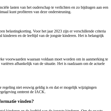
iële lasten van het ouderschap te verlichten en zo bijdragen aan een
imaal kunt profiteren van deze ondersteuning.
belastingkorting. Voor het jaar 2023 zijn er verschillende criteria
kinderen en de leeftijd van de jongste kinderen. Het is belangrijk
ecifieke voorwaarden waaraan voldaan moet worden om in aanmerking te
ariëren afhankelijk van de situatie. Het is raadzaam om de actuele
 regeling niet eeuwig geldig is en dat er mogelijk wijzigingen
 regelgeving omtrent de IACK.
nformatie vinden?
ntal kinderen en de leeftijd van de jongste kinderen. Om de exacte