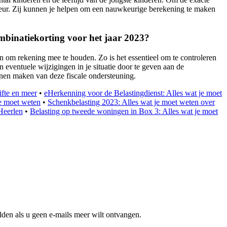
iseur. Zij kunnen je helpen om een nauwkeurige berekening te maken
mbinatiekorting voor het jaar 2023?
n om rekening mee te houden. Zo is het essentieel om te controleren
n eventuele wijzigingen in je situatie door te geven aan de
nnen maken van deze fiscale ondersteuning.
ifte en meer
•
eHerkenning voor de Belastingdienst: Alles wat je moet
je moet weten
•
Schenkbelasting 2023: Alles wat je moet weten over
Heerlen
•
Belasting op tweede woningen in Box 3: Alles wat je moet
den als u geen e-mails meer wilt ontvangen.