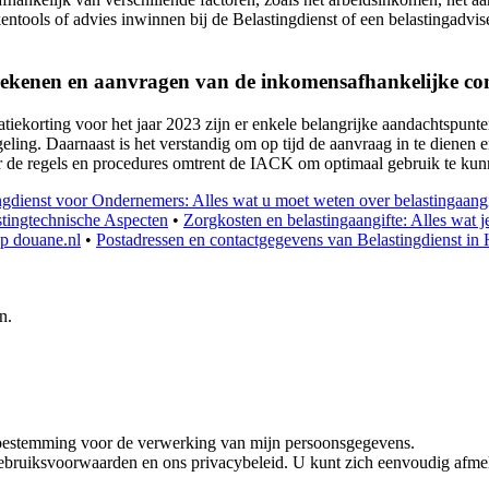
entools of advies inwinnen bij de Belastingdienst of een belastingadv
erekenen en aanvragen van de inkomensafhankelijke co
ekorting voor het jaar 2023 zijn er enkele belangrijke aandachtspunte
eling. Daarnaast is het verstandig om op tijd de aanvraag in te dienen e
ver de regels en procedures omtrent de IACK om optimaal gebruik te ku
ngdienst voor Ondernemers: Alles wat u moet weten over belastingaang
tingtechnische Aspecten
•
Zorgkosten en belastingaangifte: Alles wat 
op douane.nl
•
Postadressen en contactgegevens van Belastingdienst in 
n.
toestemming voor de verwerking van mijn persoonsgegevens.
ebruiksvoorwaarden en ons privacybeleid. U kunt zich eenvoudig afmel