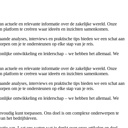
 actuele en relevante informatie over de zakelijke wereld. Onze
 een platform te creëren waar ideeën en inzichten samenkomen.
aande analyses, interviews en praktische tips bieden we een schat aan
rpen om je te ondersteunen op elke stap van je reis.
soonlijke ontwikkeling en leiderschap – we hebben het allemaal. We
 actuele en relevante informatie over de zakelijke wereld. Onze
 een platform te creëren waar ideeën en inzichten samenkomen.
aande analyses, interviews en praktische tips bieden we een schat aan
rpen om je te ondersteunen op elke stap van je reis.
soonlijke ontwikkeling en leiderschap – we hebben het allemaal. We
e eenvoudig kunt toepassen. Ons doel is om complexe onderwerpen te
van het bedrijfsleven.
ie aan. Laat ons weten wat je denkt over onze artikelen en deel