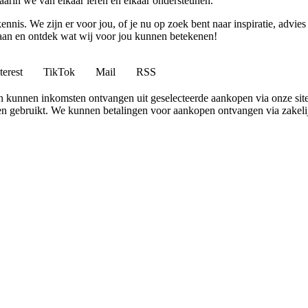
rin we van elkaar leren en elkaar ondersteunen.
ennis. We zijn er voor jou, of je nu op zoek bent naar inspiratie, ad
 aan en ontdek wat wij voor jou kunnen betekenen!
terest
TikTok
Mail
RSS
 en kunnen inkomsten ontvangen uit geselecteerde aankopen via onze site
 gebruikt. We kunnen betalingen voor aankopen ontvangen via zakelijk