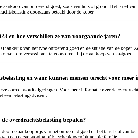
de aankoop van onroerend goed, zoals een huis of grond. Het tarief van
rachtsbelasting doorgaans betaald door de koper.
2023 en hoe verschillen ze van voorgaande jaren?
 afhankelijk van het type onroerend goed en de situatie van de koper. Zo
e tarieven om verrassingen te voorkomen bij de aankoop van vastgoed.
chtsbelasting en waar kunnen mensen terecht voor meer 
 deze correct wordt afgedragen. Voor meer informatie over de overdracht
t een belastingadviseur.
n de overdrachtsbelasting bepalen?
oor de aankoopprijs van het onroerend goed en het tarief dat van toepa
p van een eerste woning of bij schenkingen binnen de familie.