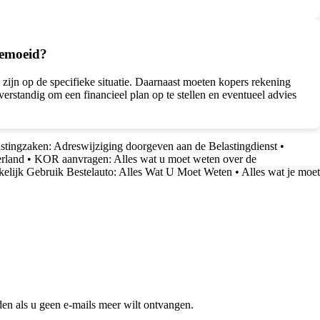
gemoeid?
 zijn op de specifieke situatie. Daarnaast moeten kopers rekening
rstandig om een financieel plan op te stellen en eventueel advies
astingzaken: Adreswijziging doorgeven aan de Belastingdienst
•
erland
•
KOR aanvragen: Alles wat u moet weten over de
akelijk Gebruik Bestelauto: Alles Wat U Moet Weten
•
Alles wat je moet
en als u geen e-mails meer wilt ontvangen.