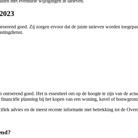
uden met eventuele wijzigingen in tarieven.
 2023
nroerend goed. Zij zorgen ervoor dat de juiste tarieven worden toegepas
stingdienst.
n onroerend goed. Het is essentieel om op de hoogte te zijn van de act
e financiële planning bij het kopen van een woning, kavel of bouwgrond
cifiek advies en de meest recente informatie met betrekking tot de Overd
kend?