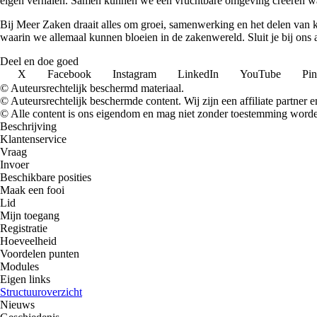
eigen verhalen. Samen kunnen we een vruchtbare omgeving creëren waa
Bij Meer Zaken draait alles om groei, samenwerking en het delen van k
waarin we allemaal kunnen bloeien in de zakenwereld. Sluit je bij ons
Deel en doe goed
X
Facebook
Instagram
LinkedIn
YouTube
Pin
© Auteursrechtelijk beschermd materiaal.
© Auteursrechtelijk beschermde content. Wij zijn een affiliate partner
© Alle content is ons eigendom en mag niet zonder toestemming worden
Beschrijving
Klantenservice
Vraag
Invoer
Beschikbare posities
Maak een fooi
Lid
Mijn toegang
Registratie
Hoeveelheid
Voordelen punten
Modules
Eigen links
Structuuroverzicht
Nieuws