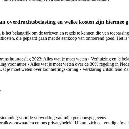
an overdrachtsbelasting en welke kosten zijn hiermee 
is het belangrijk om de tarieven en regels te kennen die van toepassing
skosten, die gepaard gaan met de aankoop van onroerend goed. Het is ve
rens huurtoeslag 2023: Alles wat je moet weten
•
Verhuizing en je bel
lling voor autos
•
Alles wat je moet weten over de 30% regeling in Ned
wat je moet weten over loonheffingskorting
•
Verklaring Uitsluitend Z
.
oestemming voor de verwerking van mijn persoonsgegevens.
bruiksvoorwaarden en ons privacybeleid. U kunt zich eenvoudig afmeld