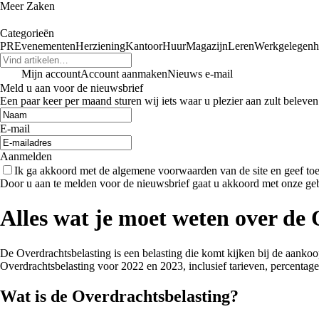
Meer Zaken
Categorieën
PR
Evenementen
Herziening
Kantoor
Huur
Magazijn
Leren
Werkgelegenh
Mijn account
Account aanmaken
Nieuws e-mail
Meld u aan voor de nieuwsbrief
Een paar keer per maand sturen wij iets waar u plezier aan zult beleven
E-mail
Aanmelden
Ik ga akkoord met de algemene voorwaarden van de site en geef t
Door u aan te melden voor de nieuwsbrief gaat u akkoord met onze ge
Alles wat je moet weten over de
De Overdrachtsbelasting is een belasting die komt kijken bij de aankoo
Overdrachtsbelasting voor 2022 en 2023, inclusief tarieven, percentages
Wat is de Overdrachtsbelasting?