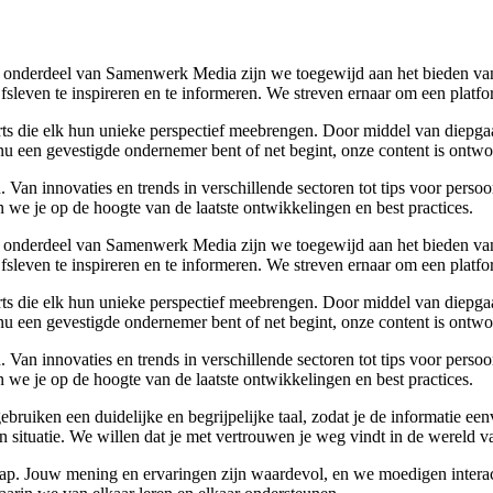
 onderdeel van Samenwerk Media zijn we toegewijd aan het bieden van a
ijfsleven te inspireren en te informeren. We streven ernaar om een plat
rts die elk hun unieke perspectief meebrengen. Door middel van diepgaa
u een gevestigde ondernemer bent of net begint, onze content is ontwor
Van innovaties en trends in verschillende sectoren tot tips voor perso
 we je op de hoogte van de laatste ontwikkelingen en best practices.
 onderdeel van Samenwerk Media zijn we toegewijd aan het bieden van a
ijfsleven te inspireren en te informeren. We streven ernaar om een plat
rts die elk hun unieke perspectief meebrengen. Door middel van diepgaa
u een gevestigde ondernemer bent of net begint, onze content is ontwor
Van innovaties en trends in verschillende sectoren tot tips voor perso
 we je op de hoogte van de laatste ontwikkelingen en best practices.
 gebruiken een duidelijke en begrijpelijke taal, zodat je de informatie
gen situatie. We willen dat je met vertrouwen je weg vindt in de wereld v
p. Jouw mening en ervaringen zijn waardevol, en we moedigen interact