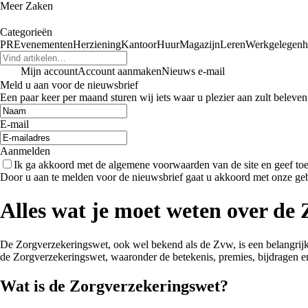
Meer Zaken
Categorieën
PR
Evenementen
Herziening
Kantoor
Huur
Magazijn
Leren
Werkgelegenh
Mijn account
Account aanmaken
Nieuws e-mail
Meld u aan voor de nieuwsbrief
Een paar keer per maand sturen wij iets waar u plezier aan zult beleven
E-mail
Aanmelden
Ik ga akkoord met de algemene voorwaarden van de site en geef t
Door u aan te melden voor de nieuwsbrief gaat u akkoord met onze ge
Alles wat je moet weten over de
De Zorgverzekeringswet, ook wel bekend als de Zvw, is een belangrijke 
de Zorgverzekeringswet, waaronder de betekenis, premies, bijdragen e
Wat is de Zorgverzekeringswet?