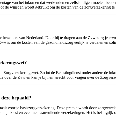
centage van het inkomen dat werkenden en zelfstandigen moeten betale
f de winst en wordt gebruikt om de kosten van de zorgverzekering te 
le inwoners van Nederland. Door bij te dragen aan de Zvw zorg je ervoo
vw is om de kosten van de gezondheidszorg eerlijk te verdelen en solid
zekeringswet?
n de Zorgverzekeringswet. Zo int de Belastingdienst onder andere de in
tie over de Zvw en kan je bij hen terecht voor vragen over de Zorgver
 deze bepaald?
taalt voor je basiszorgverzekering. Deze premie wordt door zorgverzeke
co dat je kiest en eventuele aanvullende verzekeringen. Het is belangrij