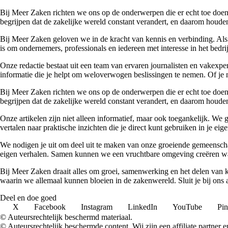
Bij Meer Zaken richten we ons op de onderwerpen die er echt toe doen. 
begrijpen dat de zakelijke wereld constant verandert, en daarom houden
Bij Meer Zaken geloven we in de kracht van kennis en verbinding. Als
is om ondernemers, professionals en iedereen met interesse in het bedr
Onze redactie bestaat uit een team van ervaren journalisten en vakexpe
informatie die je helpt om weloverwogen beslissingen te nemen. Of je n
Bij Meer Zaken richten we ons op de onderwerpen die er echt toe doen. 
begrijpen dat de zakelijke wereld constant verandert, en daarom houden
Onze artikelen zijn niet alleen informatief, maar ook toegankelijk. We
vertalen naar praktische inzichten die je direct kunt gebruiken in je ei
We nodigen je uit om deel uit te maken van onze groeiende gemeenscha
eigen verhalen. Samen kunnen we een vruchtbare omgeving creëren waa
Bij Meer Zaken draait alles om groei, samenwerking en het delen van k
waarin we allemaal kunnen bloeien in de zakenwereld. Sluit je bij ons
Deel en doe goed
X
Facebook
Instagram
LinkedIn
YouTube
Pin
© Auteursrechtelijk beschermd materiaal.
© Auteursrechtelijk beschermde content. Wij zijn een affiliate partner