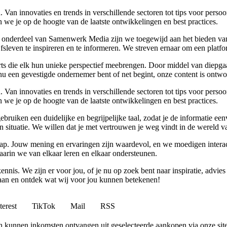
Van innovaties en trends in verschillende sectoren tot tips voor perso
 we je op de hoogte van de laatste ontwikkelingen en best practices.
 onderdeel van Samenwerk Media zijn we toegewijd aan het bieden van a
ijfsleven te inspireren en te informeren. We streven ernaar om een plat
rts die elk hun unieke perspectief meebrengen. Door middel van diepgaa
u een gevestigde ondernemer bent of net begint, onze content is ontwor
Van innovaties en trends in verschillende sectoren tot tips voor perso
 we je op de hoogte van de laatste ontwikkelingen en best practices.
 gebruiken een duidelijke en begrijpelijke taal, zodat je de informatie
gen situatie. We willen dat je met vertrouwen je weg vindt in de wereld v
p. Jouw mening en ervaringen zijn waardevol, en we moedigen interact
rin we van elkaar leren en elkaar ondersteunen.
ennis. We zijn er voor jou, of je nu op zoek bent naar inspiratie, ad
 aan en ontdek wat wij voor jou kunnen betekenen!
terest
TikTok
Mail
RSS
 en kunnen inkomsten ontvangen uit geselecteerde aankopen via onze site