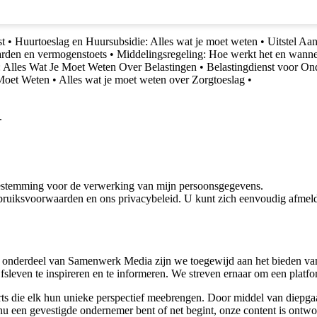
st
•
Huurtoeslag en Huursubsidie: Alles wat je moet weten
•
Uitstel Aa
arden en vermogenstoets
•
Middelingsregeling: Hoe werkt het en wannee
 Alles Wat Je Moet Weten Over Belastingen
•
Belastingdienst voor On
 Moet Weten
•
Alles wat je moet weten over Zorgtoeslag
•
.
oestemming voor de verwerking van mijn persoonsgegevens.
bruiksvoorwaarden en ons privacybeleid. U kunt zich eenvoudig afmeld
 onderdeel van Samenwerk Media zijn we toegewijd aan het bieden van a
ijfsleven te inspireren en te informeren. We streven ernaar om een plat
rts die elk hun unieke perspectief meebrengen. Door middel van diepgaa
u een gevestigde ondernemer bent of net begint, onze content is ontwor