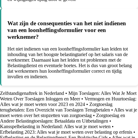
Wat zijn de consequenties van het niet indienen
van een loonheffingsformulier voor een
werknemer?
Het niet indienen van een loonheffingsformulier kan leiden tot
inhouding van het hoogste belastingtarief op het salaris van de
werknemer. Daarnaast kan het leiden tot problemen met de
Belastingdienst en eventuele boetes. Het is dus van groot belang
dat werknemers hun loonheffingsformulier correct en tijdig
invullen en indienen.
Zelfstandigenaftrek in Nederland
•
Mijn Toeslagen: Alles Wat Je Moet
Weten Over Toeslagen Inloggen en Meer
•
Vermogen en Huurtoeslag:
Alles wat je moet weten voor 2023 en 2024
•
Zorgtoeslag
terugbetalen: Een Overzicht van Toeslagen Terugbetalen
•
Alles wat je
moet weten over het stopzetten van zorgtoeslag
•
Zorgtoeslag en
Andere Belastingtoeslagen: Betaaldata en Uitbetalingen
•
Kansspelbelasting in Nederland: Alles wat je moet weten
•
Erfbelasting 2023: Alles wat je moet weten over belasting op erfenis
•
Erfbelasting en de Belastingdienst: Een Praktische Gids
•
Alles wat je