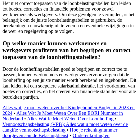
Het niet correct toepassen van de loonbelastingtabellen kan leiden
tot boetes, correcties en financiële problemen voor zowel
werknemers als werkgevers. Om deze gevolgen te vermijden, is het
belangrijk om de juiste loonbelastingtabellen te gebruiken, de
berekeningen nauwkeurig uit te voeren en eventuele wijzigingen in
de wet- en regelgeving op te volgen.
Op welke manier kunnen werknemers en
werkgevers profiteren van het begrijpen en correct
toepassen van de loonheffingstabellen?
Door de loonheffingstabellen goed te begrijpen en correct toe te
passen, kunnen werknemers en werkgevers ervoor zorgen dat de
loonheffing op een juiste manier wordt berekend en ingehouden. Dit
kan leiden tot een soepelere salarisadministratie, het voorkomen van
boetes en correcties, en het creëren van financiële stabiliteit voor alle
betrokken partijen.
Alles wat je moet weten over het Kindgebonden Budget in 2023 en
2024
•
Alles Wat Je Moet Weten Over Een EORI Nummer in
Nederland
•
Alles Wat Je Moet Weten Over Loonheffing
•
Vennootschapsbelasting (VPB): Alles wat u moet weten over de
aangifte vennootschapsbelasting
•
Hoe je rekeningnummer
doorgeven aan de Belastingdienst
•
Ouderenkorting en