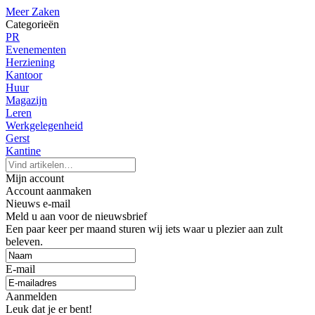
Meer Zaken
Categorieën
PR
Evenementen
Herziening
Kantoor
Huur
Magazijn
Leren
Werkgelegenheid
Gerst
Kantine
Mijn account
Account aanmaken
Nieuws e-mail
Meld u aan voor de nieuwsbrief
Een paar keer per maand sturen wij iets waar u plezier aan zult
beleven.
E-mail
Aanmelden
Leuk dat je er bent!