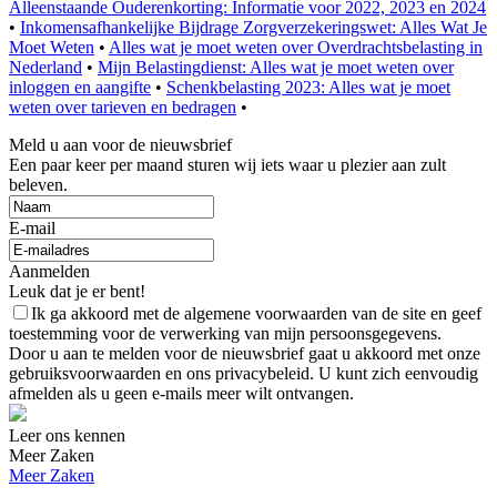
Alleenstaande Ouderenkorting: Informatie voor 2022, 2023 en 2024
•
Inkomensafhankelijke Bijdrage Zorgverzekeringswet: Alles Wat Je
Moet Weten
•
Alles wat je moet weten over Overdrachtsbelasting in
Nederland
•
Mijn Belastingdienst: Alles wat je moet weten over
inloggen en aangifte
•
Schenkbelasting 2023: Alles wat je moet
weten over tarieven en bedragen
•
Meld u aan voor de nieuwsbrief
Een paar keer per maand sturen wij iets waar u plezier aan zult
beleven.
E-mail
Aanmelden
Leuk dat je er bent!
Ik ga akkoord met de algemene voorwaarden van de site en geef
toestemming voor de verwerking van mijn persoonsgegevens.
Door u aan te melden voor de nieuwsbrief gaat u akkoord met onze
gebruiksvoorwaarden en ons privacybeleid. U kunt zich eenvoudig
afmelden als u geen e-mails meer wilt ontvangen.
Leer ons kennen
Meer Zaken
Meer Zaken