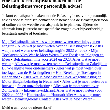
Hoe kan ik een afspraak maken met de
Belastingdienst voor persoonlijk advies?
Je kunt een afspraak maken met de Belastingdienst voor persoonlijk
advies door telefonisch contact op te nemen via de Belastingtelefoon
of online via de website een afspraak in te plannen. Tijdens de
afspraak kun je terecht met specifieke vragen over bijvoorbeeld je
belastingaangifte of toeslagen.
Mijn Belastingdienst: Alles wat je moet weten over inloggen en
aangifte
•
Alles wat je moet weten over de Belastingdienst
•
Alles
wat je moet weten over belastingaangifte 2022 en 2023
•
Mijn
Toeslagen: Alles Wat Je Moet Weten Over Toeslagen Inloggen en
Meer
•
Belastingaangifte voor 2024 en 2023: Alles wat je moet
weten
•
Alles wat je moet weten over de Belastingdienst Zakelijk en
BTW-aangifte voor ondernemers
•
Alles wat je moet weten over
toeslagen van de Belastingdienst
•
Hoe Bereken je Toeslagen in
Nederland?
•
Alles Wat Je Moet Weten Over Wegenbelasting en
Motorrijtuigenbelasting in Nederland
•
Alles wat je moet weten over
btw-aangifte en omzetbelasting
•
Alles wat je moet weten over
Zorgtoeslag
•
Inkomensverklaring: Alles wat je moet weten voor
2022 en 2023
•
Huurtoeslag en Huursubsidie: Alles wat je moet
weten
•
Belastingdienst Contact: Alles Wat Je Moet Weten
•
Meld u aan voor de nieuwsbrief