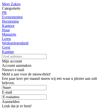
Meer Zaken
Categorieën
PR
Evenementen
Herziening
Kantoor
Huur
Magazijn
Leren
Werkgelegenheid
Gerst
Kantine
Mijn account
Account aanmaken
Nieuws e-mail
Meld u aan voor de nieuwsbrief
Een paar keer per maand sturen wij iets waar u plezier aan zult
beleven.
E-mail
Aanmelden
Leuk dat je er bent!