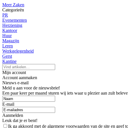
Meer Zaken
Categorieën
PR
Evenementen
Herziening
Kantoor
Huur
Magazijn
Leren
Werkgelegenheid
Gerst
Kantine
Mijn account
Account aanmaken
Nieuws e-mail
Meld u aan voor de nieuwsbrief
Een paar keer per maand sturen wij iets waar u plezier aan zult beleve
E-mail
Aanmelden
Leuk dat je er bent!
Ik ga akkoord met de algemene voorwaarden van de site en geef 