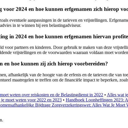
ting voor 2024 en hoe kunnen erfgenamen zich hierop vo
zoals eventuele aanpassingen in de tarieven en vrijstellingen. Erfgenam
advies in te winnen bij een belastingadviseur.
asting in 2024 en hoe kunnen erfgenamen hiervan profit
eeld voor partners en kinderen. Door gebruik te maken van deze vrijstel
 geldende vrijstellingen en de voorwaarden waaraan voldaan moet word
n en hoe kunnen zij zich hierop voorbereiden?
amen, afhankelijk van de hoogte van de erfenis en de tarieven die van 
entueel maatregelen te treffen om de financiële impact te beperken, zoal
 moet weten over reiskosten en de Belastingdienst in 2022
•
Alles wat j
t je moet weten voor 2022 en 2023
•
Handboek Loonheffingen 2023: Al
komensafhankelijke Bijdrage Zorgverzekeringswet: Alles Wat Je Moet
n.