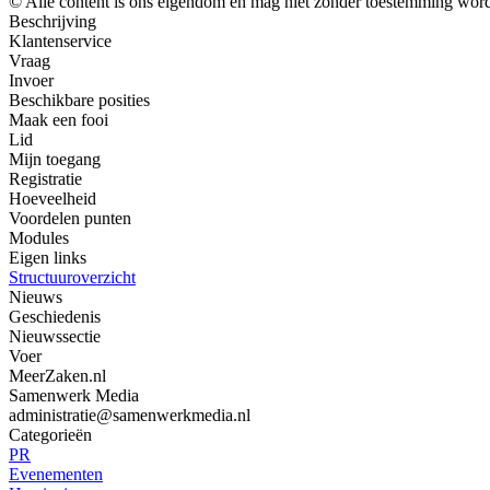
© Alle content is ons eigendom en mag niet zonder toestemming worde
Beschrijving
Klantenservice
Vraag
Invoer
Beschikbare posities
Maak een fooi
Lid
Mijn toegang
Registratie
Hoeveelheid
Voordelen punten
Modules
Eigen links
Structuuroverzicht
Nieuws
Geschiedenis
Nieuwssectie
Voer
MeerZaken.nl
Samenwerk Media
administratie@samenwerkmedia.nl
Categorieën
PR
Evenementen