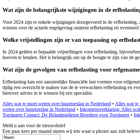
Wat zijn de belangrijkste wijzigingen in de erfbelas
Voor 2024 zijn er enkele wijzigingen doorgevoerd in de erfbelasting, 
winnen over de actuele regelgeving omtrent erfbelasting en eventueel 
Welke vrijstellingen zijn er van toepassing op erfbel
In 2024 gelden er bepaalde vrijstellingen voor erfbelasting, bijvoorb
hoeven te betalen. Het is belangrijk om op de hoogte te zijn van de
Wat zijn de gevolgen van erfbelasting voor erfgename
Erfbelasting kan een aanzienlijke financiële last vormen voor erfgen
tijdig een overzicht te maken van de te verwachten erfbelasting en ev
hierover advies in te winnen bij een specialist.
Alles wat je moet weten over huurtoeslag in Nederland
•
Alles wat je
weten over huurtoeslag in Nederland
•
Inkomensverklaring: Alles wa
Toeslagen Contact: De Belastingdienst Bereiken voor Toeslagen
•
In
Meld u aan voor de nieuwsbrief
Een paar keer per maand sturen wij iets waar u plezier aan zult beleve