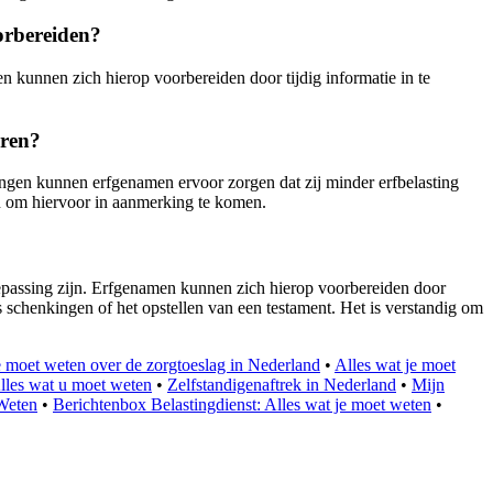
orbereiden?
en kunnen zich hierop voorbereiden door tijdig informatie in te
eren?
lingen kunnen erfgenamen ervoor zorgen dat zij minder erfbelasting
en om hiervoor in aanmerking te komen.
toepassing zijn. Erfgenamen kunnen zich hierop voorbereiden door
s schenkingen of het opstellen van een testament. Het is verstandig om
e moet weten over de zorgtoeslag in Nederland
•
Alles wat je moet
les wat u moet weten
•
Zelfstandigenaftrek in Nederland
•
Mijn
 Weten
•
Berichtenbox Belastingdienst: Alles wat je moet weten
•