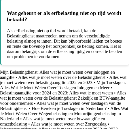
Wat gebeurt er als erfbelasting niet op tijd wordt
betaald?
Als erfbelasting niet op tijd wordt betaald, kan de
Belastingdienst maatregelen nemen om de verschuldigde
belasting alsnog te innen. Dit kan bijvoorbeeld leiden tot boetes
en rente die bovenop het oorspronkelijke bedrag komen. Het is
daarom belangrijk om de erfbelasting tijdig en correct te betalen
om problemen te voorkomen.
Mijn Belastingdienst: Alles wat je moet weten over inloggen en
aangifte
•
Alles wat je moet weten over de Belastingdienst
•
Alles wat
je moet weten over belastingaangifte 2022 en 2023
•
Mijn Toeslagen:
Alles Wat Je Moet Weten Over Toeslagen Inloggen en Meer
•
Belastingaangifte voor 2024 en 2023: Alles wat je moet weten
•
Alles
wat je moet weten over de Belastingdienst Zakelijk en BTW-aangifte
voor ondernemers
•
Alles wat je moet weten over toeslagen van de
Belastingdienst
•
Hoe Bereken je Toeslagen in Nederland?
•
Alles Wat
Je Moet Weten Over Wegenbelasting en Motorrijtuigenbelasting in
Nederland
•
Alles wat je moet weten over btw-aangifte en
omzetbelasting
•
Alles wat je moet weten over Zorgtoeslag
•