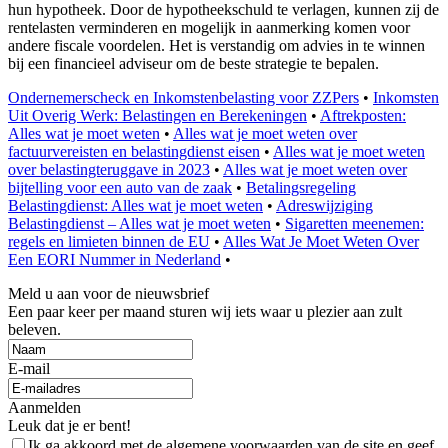
hun hypotheek. Door de hypotheekschuld te verlagen, kunnen zij de
rentelasten verminderen en mogelijk in aanmerking komen voor
andere fiscale voordelen. Het is verstandig om advies in te winnen
bij een financieel adviseur om de beste strategie te bepalen.
Ondernemerscheck en Inkomstenbelasting voor ZZPers
•
Inkomsten
Uit Overig Werk: Belastingen en Berekeningen
•
Aftrekposten:
Alles wat je moet weten
•
Alles wat je moet weten over
factuurvereisten en belastingdienst eisen
•
Alles wat je moet weten
over belastingteruggave in 2023
•
Alles wat je moet weten over
bijtelling voor een auto van de zaak
•
Betalingsregeling
Belastingdienst: Alles wat je moet weten
•
Adreswijziging
Belastingdienst – Alles wat je moet weten
•
Sigaretten meenemen:
regels en limieten binnen de EU
•
Alles Wat Je Moet Weten Over
Een EORI Nummer in Nederland
•
Meld u aan voor de nieuwsbrief
Een paar keer per maand sturen wij iets waar u plezier aan zult
beleven.
E-mail
Aanmelden
Leuk dat je er bent!
Ik ga akkoord met de algemene voorwaarden van de site en geef