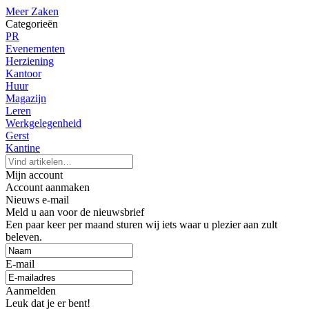
Meer Zaken
Categorieën
PR
Evenementen
Herziening
Kantoor
Huur
Magazijn
Leren
Werkgelegenheid
Gerst
Kantine
Mijn account
Account aanmaken
Nieuws e-mail
Meld u aan voor de nieuwsbrief
Een paar keer per maand sturen wij iets waar u plezier aan zult
beleven.
E-mail
Aanmelden
Leuk dat je er bent!