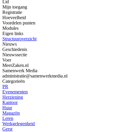
Lid
Mijn toegang
Registratie
Hoeveelheid
Voordelen punten
Modules
Eigen links
Structuuroverzicht
Nieuws
Geschiedenis
Nieuwssectie
Voer
MeerZaken.nl
Samenwerk Media
administratie@samenwerkmedia.nl
Categorieën
PR
Evenementen
Herziening
Kantoor
Huur
Magazijn
Leren
Werkgelegenheid
Gerst