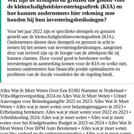
de kleinschaligheidsinvesteringsaftrek (KIA) en
hoe kunnen ondernemers hier rekening mee
houden bij hun investeringsbeslissingen?
Voor het jaar 2022 zijn er specifieke drempels en grenzen
gesteld aan de kleinschaligheidsinvesteringsaftrek (KIA).
Ondernemers dienen deze drempels en grenzen in acht te
nemen bij het nemen van investeringsbeslissingen, aangezien
deze van invloed zijn op de hoogte van de aftrekpost die zij
kunnen claimen. Door vooraf goed te berekenen welke
investeringen in aanmerking komen voor de KIA en welke niet,
kunnen ondernemers hun financiële positie optimaliseren en
profiteren van de fiscale voordelen die de regeling biedt.
Alles Wat Je Moet Weten Over Een EORI Nummer in Nederland
•
Vrijwilligersvergoeding 2024 en Alles Wat Je Moet Weten
•
Uitstel
Aanvragen voor Belastingaangifte 2022 en 2023: Alles Wat Je Moet
Weten
•
Alles wat je moet weten over belastingteruggave in 2023
•
Erfbelasting berekenen: Alles wat je moet weten voor 2022 en 2023
•
Arbeidskorting 2024: Alles wat je moet weten
•
Alles wat je moet
weten over het Kindgebonden Budget in 2023 en 2024
•
Alles Wat Je
Moet Weten Over BPM Auto Berekenen
•
Alles wat je moet weten
over btw verlegd en de verleggingsregeling
•
Alles wat je moet weten