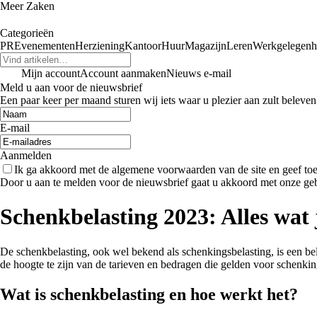
Meer Zaken
Categorieën
PR
Evenementen
Herziening
Kantoor
Huur
Magazijn
Leren
Werkgelegenh
Mijn account
Account aanmaken
Nieuws e-mail
Meld u aan voor de nieuwsbrief
Een paar keer per maand sturen wij iets waar u plezier aan zult beleven
E-mail
Aanmelden
Ik ga akkoord met de algemene voorwaarden van de site en geef t
Door u aan te melden voor de nieuwsbrief gaat u akkoord met onze ge
Schenkbelasting 2023: Alles wat
De schenkbelasting, ook wel bekend als schenkingsbelasting, is een be
de hoogte te zijn van de tarieven en bedragen die gelden voor schenking
Wat is schenkbelasting en hoe werkt het?