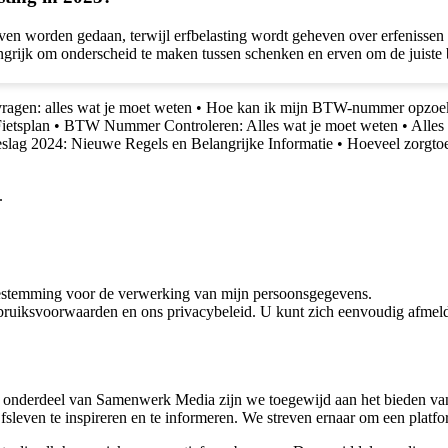
ven worden gedaan, terwijl erfbelasting wordt geheven over erfenissen
angrijk om onderscheid te maken tussen schenken en erven om de juiste b
ragen: alles wat je moet weten
•
Hoe kan ik mijn BTW-nummer opzoek
ietsplan
•
BTW Nummer Controleren: Alles wat je moet weten
•
Alles
slag 2024: Nieuwe Regels en Belangrijke Informatie
•
Hoeveel zorgtoe
.
oestemming voor de verwerking van mijn persoonsgegevens.
bruiksvoorwaarden en ons privacybeleid. U kunt zich eenvoudig afmeld
 onderdeel van Samenwerk Media zijn we toegewijd aan het bieden van a
ijfsleven te inspireren en te informeren. We streven ernaar om een plat