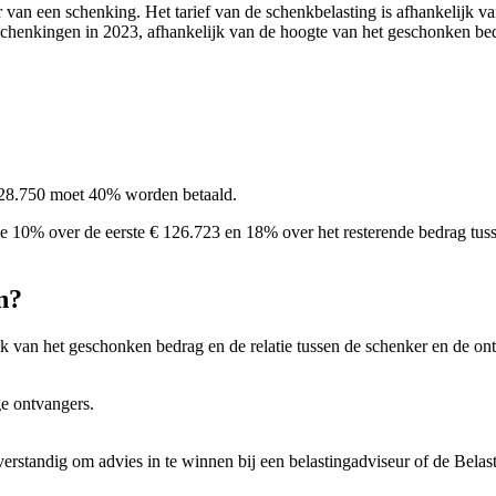
van een schenking. Het tarief van de schenkbelasting is afhankelijk va
schenkingen in 2023, afhankelijk van de hoogte van het geschonken bedra
128.750 moet 40% worden betaald.
 je 10% over de eerste € 126.723 en 18% over het resterende bedrag t
n?
jk van het geschonken bedrag en de relatie tussen de schenker en de on
ge ontvangers.
 verstandig om advies in te winnen bij een belastingadviseur of de Belas