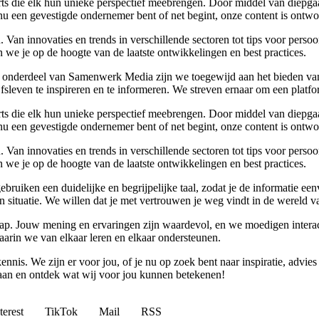
rts die elk hun unieke perspectief meebrengen. Door middel van diepgaa
u een gevestigde ondernemer bent of net begint, onze content is ontwor
Van innovaties en trends in verschillende sectoren tot tips voor perso
 we je op de hoogte van de laatste ontwikkelingen en best practices.
 onderdeel van Samenwerk Media zijn we toegewijd aan het bieden van a
ijfsleven te inspireren en te informeren. We streven ernaar om een plat
rts die elk hun unieke perspectief meebrengen. Door middel van diepgaa
u een gevestigde ondernemer bent of net begint, onze content is ontwor
Van innovaties en trends in verschillende sectoren tot tips voor perso
 we je op de hoogte van de laatste ontwikkelingen en best practices.
 gebruiken een duidelijke en begrijpelijke taal, zodat je de informatie
gen situatie. We willen dat je met vertrouwen je weg vindt in de wereld v
p. Jouw mening en ervaringen zijn waardevol, en we moedigen interact
rin we van elkaar leren en elkaar ondersteunen.
ennis. We zijn er voor jou, of je nu op zoek bent naar inspiratie, ad
 aan en ontdek wat wij voor jou kunnen betekenen!
terest
TikTok
Mail
RSS