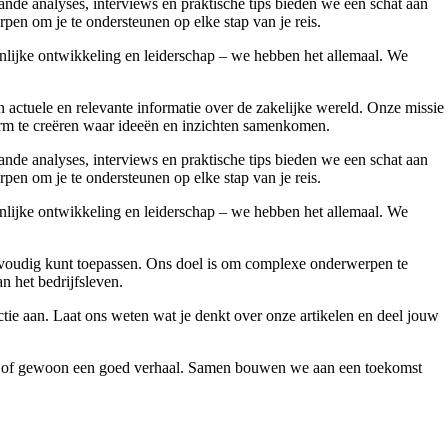
nde analyses, interviews en praktische tips bieden we een schat aan
pen om je te ondersteunen op elke stap van je reis.
onlijke ontwikkeling en leiderschap – we hebben het allemaal. We
ctuele en relevante informatie over de zakelijke wereld. Onze missie
form te creëren waar ideeën en inzichten samenkomen.
nde analyses, interviews en praktische tips bieden we een schat aan
pen om je te ondersteunen op elke stap van je reis.
onlijke ontwikkeling en leiderschap – we hebben het allemaal. We
 eenvoudig kunt toepassen. Ons doel is om complexe onderwerpen te
an het bedrijfsleven.
ie aan. Laat ons weten wat je denkt over onze artikelen en deel jouw
vies of gewoon een goed verhaal. Samen bouwen we aan een toekomst