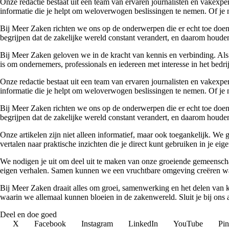
Onze redactie bestaat uit een team van ervaren journalisten en vakexpe
informatie die je helpt om weloverwogen beslissingen te nemen. Of je n
Bij Meer Zaken richten we ons op de onderwerpen die er echt toe doen. 
begrijpen dat de zakelijke wereld constant verandert, en daarom houden
Bij Meer Zaken geloven we in de kracht van kennis en verbinding. Als
is om ondernemers, professionals en iedereen met interesse in het bedr
Onze redactie bestaat uit een team van ervaren journalisten en vakexpe
informatie die je helpt om weloverwogen beslissingen te nemen. Of je n
Bij Meer Zaken richten we ons op de onderwerpen die er echt toe doen. 
begrijpen dat de zakelijke wereld constant verandert, en daarom houden
Onze artikelen zijn niet alleen informatief, maar ook toegankelijk. We
vertalen naar praktische inzichten die je direct kunt gebruiken in je ei
We nodigen je uit om deel uit te maken van onze groeiende gemeenscha
eigen verhalen. Samen kunnen we een vruchtbare omgeving creëren waa
Bij Meer Zaken draait alles om groei, samenwerking en het delen van k
waarin we allemaal kunnen bloeien in de zakenwereld. Sluit je bij ons
Deel en doe goed
X
Facebook
Instagram
LinkedIn
YouTube
Pin