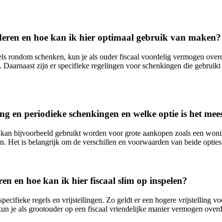
nderen en hoe kan ik hier optimaal gebruik van maken?
els rondom schenken, kun je als ouder fiscaal voordelig vermogen over
n. Daarnaast zijn er specifieke regelingen voor schenkingen die gebru
ing en periodieke schenkingen en welke optie is het mee
en kan bijvoorbeeld gebruikt worden voor grote aankopen zoals een won
ijn. Het is belangrijk om de verschillen en voorwaarden van beide opti
en en hoe kan ik hier fiscaal slim op inspelen?
ecifieke regels en vrijstellingen. Zo geldt er een hogere vrijstelling 
kun je als grootouder op een fiscaal vriendelijke manier vermogen overd