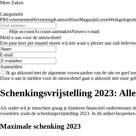
Meer Zaken
Categorieën
PR
Evenementen
Herziening
Kantoor
Huur
Magazijn
Leren
Werkgelegenh
Mijn account
Account aanmaken
Nieuws e-mail
Meld u aan voor de nieuwsbrief
Een paar keer per maand sturen wij iets waar u plezier aan zult beleven
E-mail
Aanmelden
Ik ga akkoord met de algemene voorwaarden van de site en geef t
Door u aan te melden voor de nieuwsbrief gaat u akkoord met onze ge
Schenkingsvrijstelling 2023: All
Als ouder wil je misschien graag je kinderen financieel ondersteunen 
voordelen zoals de schenkingsvrijstelling 2023. In dit artikel bespreke
Maximale schenking 2023