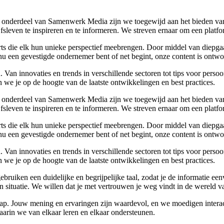
 onderdeel van Samenwerk Media zijn we toegewijd aan het bieden van a
ijfsleven te inspireren en te informeren. We streven ernaar om een plat
rts die elk hun unieke perspectief meebrengen. Door middel van diepgaa
u een gevestigde ondernemer bent of net begint, onze content is ontwor
Van innovaties en trends in verschillende sectoren tot tips voor perso
 we je op de hoogte van de laatste ontwikkelingen en best practices.
 onderdeel van Samenwerk Media zijn we toegewijd aan het bieden van a
ijfsleven te inspireren en te informeren. We streven ernaar om een plat
rts die elk hun unieke perspectief meebrengen. Door middel van diepgaa
u een gevestigde ondernemer bent of net begint, onze content is ontwor
Van innovaties en trends in verschillende sectoren tot tips voor perso
 we je op de hoogte van de laatste ontwikkelingen en best practices.
 gebruiken een duidelijke en begrijpelijke taal, zodat je de informatie
gen situatie. We willen dat je met vertrouwen je weg vindt in de wereld v
p. Jouw mening en ervaringen zijn waardevol, en we moedigen interact
rin we van elkaar leren en elkaar ondersteunen.