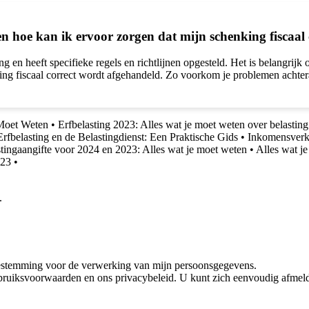
 en hoe kan ik ervoor zorgen dat mijn schenking fiscaa
g en heeft specifieke regels en richtlijnen opgesteld. Het is belangrij
king fiscaal correct wordt afgehandeld. Zo voorkom je problemen achter
 Moet Weten
•
Erfbelasting 2023: Alles wat je moet weten over belasting
Erfbelasting en de Belastingdienst: Een Praktische Gids
•
Inkomensverkl
tingaangifte voor 2024 en 2023: Alles wat je moet weten
•
Alles wat j
023
•
.
oestemming voor de verwerking van mijn persoonsgegevens.
bruiksvoorwaarden en ons privacybeleid. U kunt zich eenvoudig afmeld