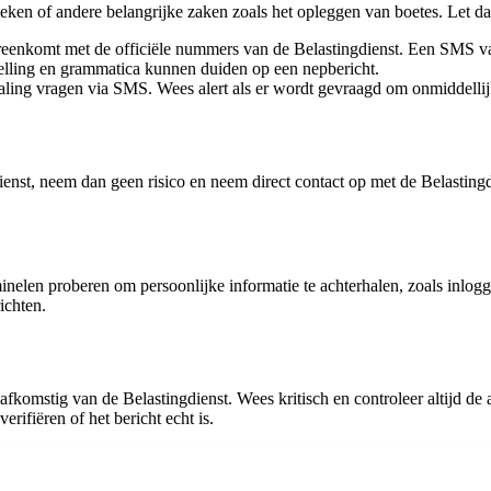
oeken of andere belangrijke zaken zoals het opleggen van boetes. Let 
ereenkomt met de officiële nummers van de Belastingdienst. Een SMS 
spelling en grammatica kunnen duiden op een nepbericht.
taling vragen via SMS. Wees alert als er wordt gevraagd om onmiddellij
ienst, neem dan geen risico en neem direct contact op met de Belastingd
inelen proberen om persoonlijke informatie te achterhalen, zoals inlo
ichten.
 afkomstig van de Belastingdienst. Wees kritisch en controleer altijd de 
rifiëren of het bericht echt is.