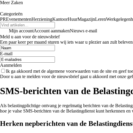
Meer Zaken
Categorieën
PR
Evenementen
Herziening
Kantoor
Huur
Magazijn
Leren
Werkgelegenh
Mijn account
Account aanmaken
Nieuws e-mail
Meld u aan voor de nieuwsbrief
Een paar keer per maand sturen wij iets waar u plezier aan zult beleven
E-mail
Aanmelden
Ik ga akkoord met de algemene voorwaarden van de site en geef t
Door u aan te melden voor de nieuwsbrief gaat u akkoord met onze ge
SMS-berichten van de Belastingd
Als belastingplichtige ontvang je regelmatig berichten van de Belastin
hoe je valse SMS-berichten van de Belastingdienst kunt herkennen en wa
Herken nepberichten van de Belastingdiens