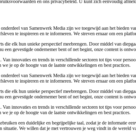
bruiksvoorwaarden en ons privacybeleid. U kunt zich eenvoudig afmeld
 onderdeel van Samenwerk Media zijn we toegewijd aan het bieden van a
ijfsleven te inspireren en te informeren. We streven ernaar om een plat
rts die elk hun unieke perspectief meebrengen. Door middel van diepgaa
u een gevestigde ondernemer bent of net begint, onze content is ontwor
Van innovaties en trends in verschillende sectoren tot tips voor perso
 we je op de hoogte van de laatste ontwikkelingen en best practices.
 onderdeel van Samenwerk Media zijn we toegewijd aan het bieden van a
ijfsleven te inspireren en te informeren. We streven ernaar om een plat
rts die elk hun unieke perspectief meebrengen. Door middel van diepgaa
u een gevestigde ondernemer bent of net begint, onze content is ontwor
Van innovaties en trends in verschillende sectoren tot tips voor perso
 we je op de hoogte van de laatste ontwikkelingen en best practices.
 gebruiken een duidelijke en begrijpelijke taal, zodat je de informatie
gen situatie. We willen dat je met vertrouwen je weg vindt in de wereld v