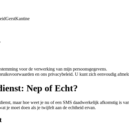
eid
Gerst
Kantine
.
oestemming voor de verwerking van mijn persoonsgegevens.
bruiksvoorwaarden en ons privacybeleid. U kunt zich eenvoudig afmeld
ienst: Nep of Echt?
gdienst, maar hoe weet je nu of een SMS daadwerkelijk afkomstig is van 
t je moet doen als je twijfelt aan de echtheid ervan.
t