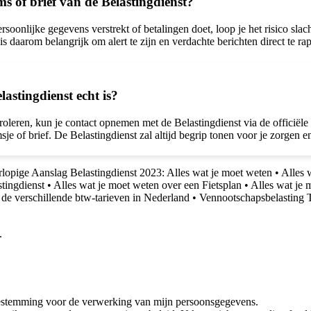
s of brief van de Belastingdienst?
ersoonlijke gegevens verstrekt of betalingen doet, loop je het risico sl
 is daarom belangrijk om alert te zijn en verdachte berichten direct te ra
lastingdienst echt is?
roleren, kun je contact opnemen met de Belastingdienst via de officiël
e of brief. De Belastingdienst zal altijd begrip tonen voor je zorgen en
lopige Aanslag Belastingdienst 2023: Alles wat je moet weten
•
Alles 
tingdienst
•
Alles wat je moet weten over een Fietsplan
•
Alles wat je 
 de verschillende btw-tarieven in Nederland
•
Vennootschapsbelasting 
.
oestemming voor de verwerking van mijn persoonsgegevens.