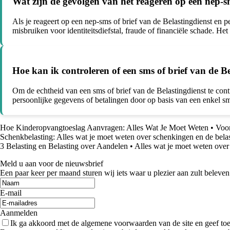
Wat zijn de gevolgen van het reageren op een nep-sm
Als je reageert op een nep-sms of brief van de Belastingdienst en p
misbruiken voor identiteitsdiefstal, fraude of financiële schade. Het
Hoe kan ik controleren of een sms of brief van de Be
Om de echtheid van een sms of brief van de Belastingdienst te cont
persoonlijke gegevens of betalingen door op basis van een enkel smsj
Hoe Kinderopvangtoeslag Aanvragen: Alles Wat Je Moet Weten
•
Voor
Schenkbelasting: Alles wat je moet weten over schenkingen en de belas
3 Belasting en Belasting over Aandelen
•
Alles wat je moet weten over
Meld u aan voor de nieuwsbrief
Een paar keer per maand sturen wij iets waar u plezier aan zult beleven
E-mail
Aanmelden
Ik ga akkoord met de algemene voorwaarden van de site en geef t