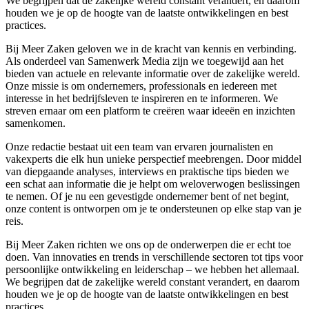
We begrijpen dat de zakelijke wereld constant verandert, en daarom
houden we je op de hoogte van de laatste ontwikkelingen en best
practices.
Bij Meer Zaken geloven we in de kracht van kennis en verbinding.
Als onderdeel van Samenwerk Media zijn we toegewijd aan het
bieden van actuele en relevante informatie over de zakelijke wereld.
Onze missie is om ondernemers, professionals en iedereen met
interesse in het bedrijfsleven te inspireren en te informeren. We
streven ernaar om een platform te creëren waar ideeën en inzichten
samenkomen.
Onze redactie bestaat uit een team van ervaren journalisten en
vakexperts die elk hun unieke perspectief meebrengen. Door middel
van diepgaande analyses, interviews en praktische tips bieden we
een schat aan informatie die je helpt om weloverwogen beslissingen
te nemen. Of je nu een gevestigde ondernemer bent of net begint,
onze content is ontworpen om je te ondersteunen op elke stap van je
reis.
Bij Meer Zaken richten we ons op de onderwerpen die er echt toe
doen. Van innovaties en trends in verschillende sectoren tot tips voor
persoonlijke ontwikkeling en leiderschap – we hebben het allemaal.
We begrijpen dat de zakelijke wereld constant verandert, en daarom
houden we je op de hoogte van de laatste ontwikkelingen en best
practices.