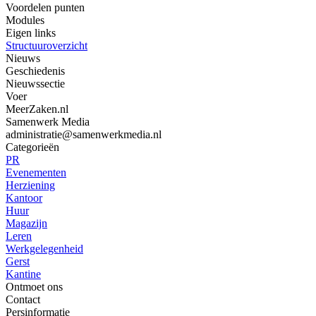
Voordelen punten
Modules
Eigen links
Structuuroverzicht
Nieuws
Geschiedenis
Nieuwssectie
Voer
MeerZaken.nl
Samenwerk Media
administratie@samenwerkmedia.nl
Categorieën
PR
Evenementen
Herziening
Kantoor
Huur
Magazijn
Leren
Werkgelegenheid
Gerst
Kantine
Ontmoet ons
Contact
Persinformatie