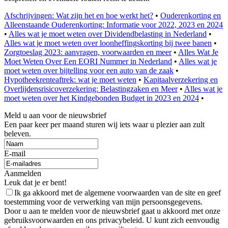
Afschrijvingen: Wat zijn het en hoe werkt het?
•
Ouderenkorting en
Alleenstaande Ouderenkorting: Informatie voor 2022, 2023 en 2024
•
Alles wat je moet weten over Dividendbelasting in Nederland
•
Alles wat je moet weten over loonheffingskorting bij twee banen
•
Zorgtoeslag 2023: aanvragen, voorwaarden en meer
•
Alles Wat Je
Moet Weten Over Een EORI Nummer in Nederland
•
Alles wat je
moet weten over bijtelling voor een auto van de zaak
•
Hypotheekrenteaftrek: wat je moet weten
•
Kapitaalverzekering en
Overlijdensrisicoverzekering: Belastingzaken en Meer
•
Alles wat je
moet weten over het Kindgebonden Budget in 2023 en 2024
•
Meld u aan voor de nieuwsbrief
Een paar keer per maand sturen wij iets waar u plezier aan zult
beleven.
E-mail
Aanmelden
Leuk dat je er bent!
Ik ga akkoord met de algemene voorwaarden van de site en geef
toestemming voor de verwerking van mijn persoonsgegevens.
Door u aan te melden voor de nieuwsbrief gaat u akkoord met onze
gebruiksvoorwaarden en ons privacybeleid. U kunt zich eenvoudig