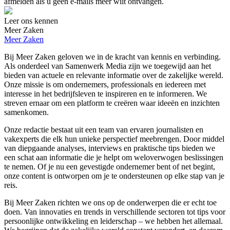
afmelden als u geen e-mails meer wilt ontvangen.
Leer ons kennen
Meer Zaken
Meer Zaken
Bij Meer Zaken geloven we in de kracht van kennis en verbinding.
Als onderdeel van Samenwerk Media zijn we toegewijd aan het
bieden van actuele en relevante informatie over de zakelijke wereld.
Onze missie is om ondernemers, professionals en iedereen met
interesse in het bedrijfsleven te inspireren en te informeren. We
streven ernaar om een platform te creëren waar ideeën en inzichten
samenkomen.
Onze redactie bestaat uit een team van ervaren journalisten en
vakexperts die elk hun unieke perspectief meebrengen. Door middel
van diepgaande analyses, interviews en praktische tips bieden we
een schat aan informatie die je helpt om weloverwogen beslissingen
te nemen. Of je nu een gevestigde ondernemer bent of net begint,
onze content is ontworpen om je te ondersteunen op elke stap van je
reis.
Bij Meer Zaken richten we ons op de onderwerpen die er echt toe
doen. Van innovaties en trends in verschillende sectoren tot tips voor
persoonlijke ontwikkeling en leiderschap – we hebben het allemaal.