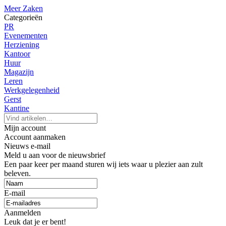
Meer Zaken
Categorieën
PR
Evenementen
Herziening
Kantoor
Huur
Magazijn
Leren
Werkgelegenheid
Gerst
Kantine
Mijn account
Account aanmaken
Nieuws e-mail
Meld u aan voor de nieuwsbrief
Een paar keer per maand sturen wij iets waar u plezier aan zult
beleven.
E-mail
Aanmelden
Leuk dat je er bent!