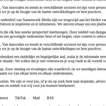
Van innovaties en trends in verschillende sectoren tot tips voor perso
 we je op de hoogte van de laatste ontwikkelingen en best practices.
 onderdeel van Samenwerk Media zijn we toegewijd aan het bieden van a
ijfsleven te inspireren en te informeren. We streven ernaar om een plat
rts die elk hun unieke perspectief meebrengen. Door middel van diepgaa
u een gevestigde ondernemer bent of net begint, onze content is ontwor
Van innovaties en trends in verschillende sectoren tot tips voor perso
 we je op de hoogte van de laatste ontwikkelingen en best practices.
 gebruiken een duidelijke en begrijpelijke taal, zodat je de informatie
gen situatie. We willen dat je met vertrouwen je weg vindt in de wereld v
p. Jouw mening en ervaringen zijn waardevol, en we moedigen interact
rin we van elkaar leren en elkaar ondersteunen.
ennis. We zijn er voor jou, of je nu op zoek bent naar inspiratie, ad
 aan en ontdek wat wij voor jou kunnen betekenen!
terest
TikTok
Mail
RSS