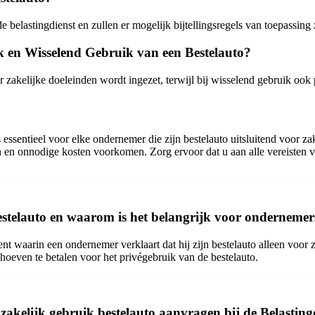
de belastingdienst en zullen er mogelijk bijtellingsregels van toepassing 
ik en Wisselend Gebruik van een Bestelauto?
oor zakelijke doeleinden wordt ingezet, terwijl bij wisselend gebruik o
s essentieel voor elke ondernemer die zijn bestelauto uitsluitend voor z
en en onnodige kosten voorkomen. Zorg ervoor dat u aan alle vereisten
bestelauto en waarom is het belangrijk voor ondernemer
nt waarin een ondernemer verklaart dat hij zijn bestelauto alleen voor z
g hoeven te betalen voor het privégebruik van de bestelauto.
zakelijk gebruik bestelauto aanvragen bij de Belasting