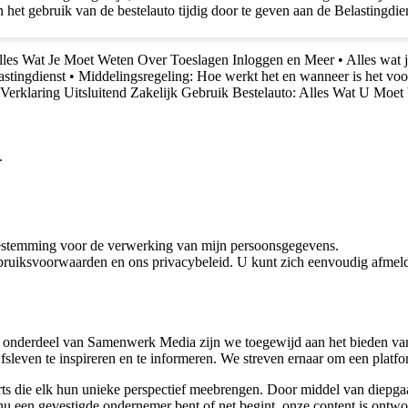
in het gebruik van de bestelauto tijdig door te geven aan de Belasting
lles Wat Je Moet Weten Over Toeslagen Inloggen en Meer
•
Alles wat 
astingdienst
•
Middelingsregeling: Hoe werkt het en wanneer is het voo
Verklaring Uitsluitend Zakelijk Gebruik Bestelauto: Alles Wat U Moet
.
oestemming voor de verwerking van mijn persoonsgegevens.
bruiksvoorwaarden en ons privacybeleid. U kunt zich eenvoudig afmeld
 onderdeel van Samenwerk Media zijn we toegewijd aan het bieden van a
ijfsleven te inspireren en te informeren. We streven ernaar om een plat
rts die elk hun unieke perspectief meebrengen. Door middel van diepgaa
u een gevestigde ondernemer bent of net begint, onze content is ontwor