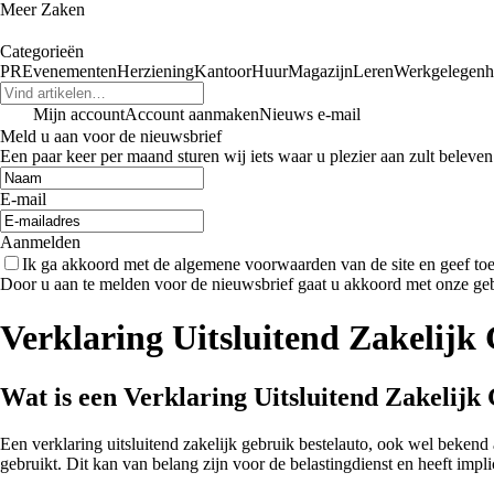
Meer Zaken
Categorieën
PR
Evenementen
Herziening
Kantoor
Huur
Magazijn
Leren
Werkgelegenh
Mijn account
Account aanmaken
Nieuws e-mail
Meld u aan voor de nieuwsbrief
Een paar keer per maand sturen wij iets waar u plezier aan zult beleven
E-mail
Aanmelden
Ik ga akkoord met de algemene voorwaarden van de site en geef t
Door u aan te melden voor de nieuwsbrief gaat u akkoord met onze ge
Verklaring Uitsluitend Zakelijk
Wat is een Verklaring Uitsluitend Zakelijk
Een verklaring uitsluitend zakelijk gebruik bestelauto, ook wel bekend
gebruikt. Dit kan van belang zijn voor de belastingdienst en heeft impli