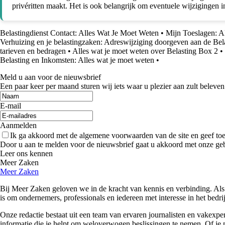
privéritten maakt. Het is ook belangrijk om eventuele wijzigingen 
Belastingdienst Contact: Alles Wat Je Moet Weten
•
Mijn Toeslagen: A
Verhuizing en je belastingzaken: Adreswijziging doorgeven aan de Bel
tarieven en bedragen
•
Alles wat je moet weten over Belasting Box 2
•
Belasting en Inkomsten: Alles wat je moet weten
•
Meld u aan voor de nieuwsbrief
Een paar keer per maand sturen wij iets waar u plezier aan zult beleven
E-mail
Aanmelden
Ik ga akkoord met de algemene voorwaarden van de site en geef t
Door u aan te melden voor de nieuwsbrief gaat u akkoord met onze ge
Leer ons kennen
Meer Zaken
Meer Zaken
Bij Meer Zaken geloven we in de kracht van kennis en verbinding. Als
is om ondernemers, professionals en iedereen met interesse in het bedr
Onze redactie bestaat uit een team van ervaren journalisten en vakexpe
informatie die je helpt om weloverwogen beslissingen te nemen. Of je n