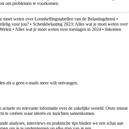
dienst om problemen te voorkomen.
je moet weten over Loonheffingstabellen van de Belastingdienst
•
rdelig voor jou?
•
Schenkbelasting 2023: Alles wat je moet weten over
 Weten
•
Alles wat je moet weten over toeslagen in 2024
•
Inkomen
en als u geen e-mails meer wilt ontvangen.
ctuele en relevante informatie over de zakelijke wereld. Onze missie
form te creëren waar ideeën en inzichten samenkomen.
nde analyses, interviews en praktische tips bieden we een schat aan
pen om je te ondersteunen op elke stap van je reis.