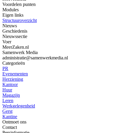
Voordelen punten
Modules
Eigen links
Structuuroverzicht
Nieuws
Geschiedenis
Nieuwssectie
Voer
MeerZaken.nl
Samenwerk Media
administratie@samenwerkmedia.nl
Categorieën
PR
Evenementen
Herziening
Kantoor
Huur
Magazijn
Leren
Werkgelegenheid
Gerst
Kantine
Ontmoet ons
Contact
Persinformatie