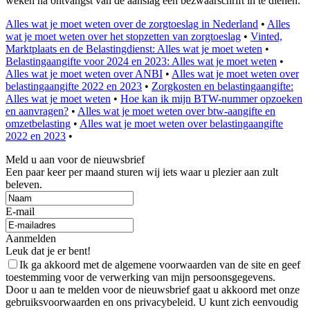
weken na ontvangst van de aanslag een bezwaarschrift in te dienen.
Alles wat je moet weten over de zorgtoeslag in Nederland
•
Alles
wat je moet weten over het stopzetten van zorgtoeslag
•
Vinted,
Marktplaats en de Belastingdienst: Alles wat je moet weten
•
Belastingaangifte voor 2024 en 2023: Alles wat je moet weten
•
Alles wat je moet weten over ANBI
•
Alles wat je moet weten over
belastingaangifte 2022 en 2023
•
Zorgkosten en belastingaangifte:
Alles wat je moet weten
•
Hoe kan ik mijn BTW-nummer opzoeken
en aanvragen?
•
Alles wat je moet weten over btw-aangifte en
omzetbelasting
•
Alles wat je moet weten over belastingaangifte
2022 en 2023
•
Meld u aan voor de nieuwsbrief
Een paar keer per maand sturen wij iets waar u plezier aan zult
beleven.
E-mail
Aanmelden
Leuk dat je er bent!
Ik ga akkoord met de algemene voorwaarden van de site en geef
toestemming voor de verwerking van mijn persoonsgegevens.
Door u aan te melden voor de nieuwsbrief gaat u akkoord met onze
gebruiksvoorwaarden en ons privacybeleid. U kunt zich eenvoudig