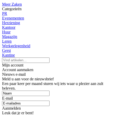
Meer Zaken
Categorieën
PR
Evenementen
Herziening
Kantoor
Huur
Magazijn
Leren
Werkgelegenheid
Gerst
Kantine
Mijn account
Account aanmaken
Nieuws e-mail
Meld u aan voor de nieuwsbrief
Een paar keer per maand sturen wij iets waar u plezier aan zult
beleven.
E-mail
Aanmelden
Leuk dat je er bent!