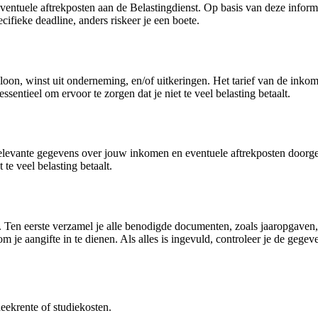
ventuele aftrekposten aan de Belastingdienst. Op basis van deze informa
cifieke deadline, anders riskeer je een boete.
s loon, winst uit onderneming, en/of uitkeringen. Het tarief van de inko
sentieel om ervoor te zorgen dat je niet te veel belasting betaalt.
 relevante gegevens over jouw inkomen en eventuele aftrekposten doorgee
te veel belasting betaalt.
n. Ten eerste verzamel je alle benodigde documenten, zoals jaaropgaven
om je aangifte in te dienen. Als alles is ingevuld, controleer je de gegev
eekrente of studiekosten.