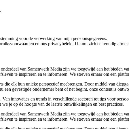
.
oestemming voor de verwerking van mijn persoonsgegevens.
bruiksvoorwaarden en ons privacybeleid. U kunt zich eenvoudig afmeld
 onderdeel van Samenwerk Media zijn we toegewijd aan het bieden van a
ijfsleven te inspireren en te informeren. We streven ernaar om een plat
rts die elk hun unieke perspectief meebrengen. Door middel van diepgaa
u een gevestigde ondernemer bent of net begint, onze content is ontwor
Van innovaties en trends in verschillende sectoren tot tips voor perso
 we je op de hoogte van de laatste ontwikkelingen en best practices.
 onderdeel van Samenwerk Media zijn we toegewijd aan het bieden van a
ijfsleven te inspireren en te informeren. We streven ernaar om een plat
rts die elk hun unieke perspectief meebrengen. Door middel van diepgaa