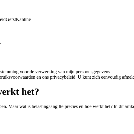
eid
Gerst
Kantine
.
oestemming voor de verwerking van mijn persoonsgegevens.
bruiksvoorwaarden en ons privacybeleid. U kunt zich eenvoudig afmeld
werkt het?
en. Maar wat is belastingaangifte precies en hoe werkt het? In dit artik