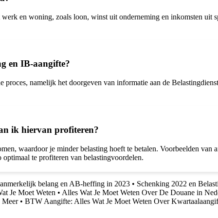
uit werk en woning, zoals loon, winst uit onderneming en inkomsten uit
ng en IB-aangifte?
e proces, namelijk het doorgeven van informatie aan de Belastingdienst
an ik hiervan profiteren?
komen, waardoor je minder belasting hoeft te betalen. Voorbeelden van a
 optimaal te profiteren van belastingvoordelen.
aanmerkelijk belang en AB-heffing in 2023
•
Schenking 2022 en Belasti
Wat Je Moet Weten
•
Alles Wat Je Moet Weten Over De Douane in Ned
n Meer
•
BTW Aangifte: Alles Wat Je Moet Weten Over Kwartaalaangif