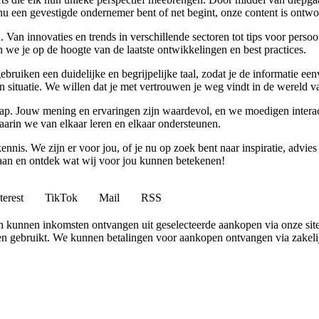
u een gevestigde ondernemer bent of net begint, onze content is ontwor
Van innovaties en trends in verschillende sectoren tot tips voor perso
 we je op de hoogte van de laatste ontwikkelingen en best practices.
 gebruiken een duidelijke en begrijpelijke taal, zodat je de informatie
gen situatie. We willen dat je met vertrouwen je weg vindt in de wereld v
p. Jouw mening en ervaringen zijn waardevol, en we moedigen interact
rin we van elkaar leren en elkaar ondersteunen.
ennis. We zijn er voor jou, of je nu op zoek bent naar inspiratie, ad
 aan en ontdek wat wij voor jou kunnen betekenen!
terest
TikTok
Mail
RSS
 en kunnen inkomsten ontvangen uit geselecteerde aankopen via onze site
 gebruikt. We kunnen betalingen voor aankopen ontvangen via zakelijk