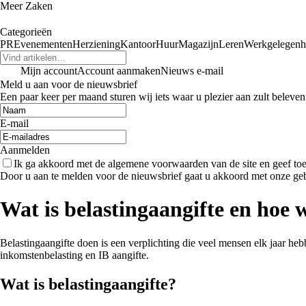
Meer Zaken
Categorieën
PR
Evenementen
Herziening
Kantoor
Huur
Magazijn
Leren
Werkgelegenh
Mijn account
Account aanmaken
Nieuws e-mail
Meld u aan voor de nieuwsbrief
Een paar keer per maand sturen wij iets waar u plezier aan zult beleven
E-mail
Aanmelden
Ik ga akkoord met de algemene voorwaarden van de site en geef t
Door u aan te melden voor de nieuwsbrief gaat u akkoord met onze ge
Wat is belastingaangifte en hoe 
Belastingaangifte doen is een verplichting die veel mensen elk jaar hebb
inkomstenbelasting en IB aangifte.
Wat is belastingaangifte?