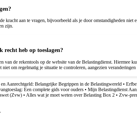
agen?
e kracht aan te vragen, bijvoorbeeld als je door omstandigheden niet e
n zijn.
k recht heb op toeslagen?
ken van de rekentools op de website van de Belastingdienst. Hiermee k
 niet om regelmatig je situatie te controleren, aangezien veranderinge
 en Aanrechtgeld: Belangrijke Begrippen in de Belastingwereld
•
Erfbe
angtoeslag: Een complete gids voor ouders
•
Mijn Belastingdienst Aan
gswet (Zvw)
•
Alles wat je moet weten over Belasting Box 2
•
Zvw-prem
.