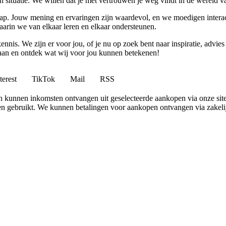
gen situatie. We willen dat je met vertrouwen je weg vindt in de wereld v
p. Jouw mening en ervaringen zijn waardevol, en we moedigen interact
rin we van elkaar leren en elkaar ondersteunen.
ennis. We zijn er voor jou, of je nu op zoek bent naar inspiratie, ad
 aan en ontdek wat wij voor jou kunnen betekenen!
terest
TikTok
Mail
RSS
 en kunnen inkomsten ontvangen uit geselecteerde aankopen via onze site
 gebruikt. We kunnen betalingen voor aankopen ontvangen via zakelijk