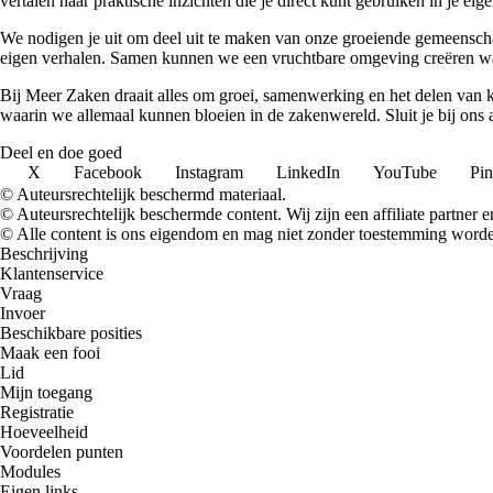
vertalen naar praktische inzichten die je direct kunt gebruiken in je ei
We nodigen je uit om deel uit te maken van onze groeiende gemeenscha
eigen verhalen. Samen kunnen we een vruchtbare omgeving creëren waa
Bij Meer Zaken draait alles om groei, samenwerking en het delen van k
waarin we allemaal kunnen bloeien in de zakenwereld. Sluit je bij ons
Deel en doe goed
X
Facebook
Instagram
LinkedIn
YouTube
Pin
© Auteursrechtelijk beschermd materiaal.
© Auteursrechtelijk beschermde content. Wij zijn een affiliate partner
© Alle content is ons eigendom en mag niet zonder toestemming worden
Beschrijving
Klantenservice
Vraag
Invoer
Beschikbare posities
Maak een fooi
Lid
Mijn toegang
Registratie
Hoeveelheid
Voordelen punten
Modules
Eigen links