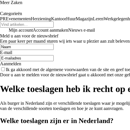
Meer Zaken
Categorieën
PR
Evenementen
Herziening
Kantoor
Huur
Magazijn
Leren
Werkgelegenh
Mijn account
Account aanmaken
Nieuws e-mail
Meld u aan voor de nieuwsbrief
Een paar keer per maand sturen wij iets waar u plezier aan zult beleven
E-mail
Aanmelden
Ik ga akkoord met de algemene voorwaarden van de site en geef t
Door u aan te melden voor de nieuwsbrief gaat u akkoord met onze ge
Welke toeslagen heb ik recht op
Als burger in Nederland zijn er verschillende toeslagen waar je mogeli
van de verschillende soorten toeslagen en hoe je ze kunt aanvragen.
Welke toeslagen zijn er in Nederland?