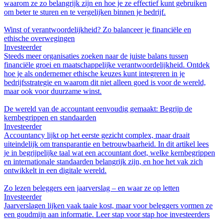
waarom ze zo belangrijk zijn en hoe je ze effectief kunt gebruiken
om beter te sturen en te vergelijken binnen je bedrijf.
Winst of verantwoordelijkheid? Zo balanceer je financiële en
ethische overwegingen
Investeerder
Steeds meer organisaties zoeken naar de juiste balans tussen
financiële groei en maatschappelijke verantwoordelijkheid. Ontdek
hoe je als ondernemer ethische keuzes kunt integreren in je
bedrijfsstrategie en waarom dit niet alleen goed is voor de wereld,
maar ook voor duurzame winst.
De wereld van de accountant eenvoudig gemaakt: Begrijp de
kernbegrippen en standaarden
Investeerder
Accountancy lijkt op het eerste gezicht complex, maar draait
uiteindelijk om transparantie en betrouwbaarheid. In dit artikel lees
je in begrijpelijke taal wat een accountant doet, welke kernbegrippen
en internationale standaarden belangrijk zijn, en hoe het vak zich
ontwikkelt in een digitale wereld.
Zo lezen beleggers een jaarverslag – en waar ze op letten
Investeerder
Jaarverslagen lijken vaak taaie kost, maar voor beleggers vormen ze
een goudmijn aan informatie. Leer stap voor stap hoe investeerders