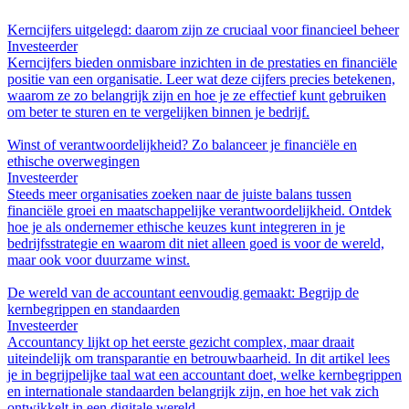
Kerncijfers uitgelegd: daarom zijn ze cruciaal voor financieel beheer
Investeerder
Kerncijfers bieden onmisbare inzichten in de prestaties en financiële
positie van een organisatie. Leer wat deze cijfers precies betekenen,
waarom ze zo belangrijk zijn en hoe je ze effectief kunt gebruiken
om beter te sturen en te vergelijken binnen je bedrijf.
Winst of verantwoordelijkheid? Zo balanceer je financiële en
ethische overwegingen
Investeerder
Steeds meer organisaties zoeken naar de juiste balans tussen
financiële groei en maatschappelijke verantwoordelijkheid. Ontdek
hoe je als ondernemer ethische keuzes kunt integreren in je
bedrijfsstrategie en waarom dit niet alleen goed is voor de wereld,
maar ook voor duurzame winst.
De wereld van de accountant eenvoudig gemaakt: Begrijp de
kernbegrippen en standaarden
Investeerder
Accountancy lijkt op het eerste gezicht complex, maar draait
uiteindelijk om transparantie en betrouwbaarheid. In dit artikel lees
je in begrijpelijke taal wat een accountant doet, welke kernbegrippen
en internationale standaarden belangrijk zijn, en hoe het vak zich
ontwikkelt in een digitale wereld.