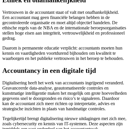
Ethiek en onafhankelijkheid
Vertrouwen in de accountant staat of valt met onafhankelijkheid.
Een accountant mag geen financiële belangen hebben in de
gecontroleerde organisatie en moet altijd objectief handelen. De
ethische regels van de NBA en de internationale beroepsorganisaties
stellen hoge eisen aan integriteit, vertrouwelijkheid en professioneel
gedrag.
Daarom is permanente educatie verplicht: accountants moeten hun
kennis en vaardigheden voortdurend bijhouden om kwaliteit te
waarborgen en het publieke vertrouwen in het beroep te behouden.
Accountancy in een digitale tijd
Digitalisering heeft het werk van accountants ingrijpend veranderd.
Geavanceerde data-analyse, geautomatiseerde controles en
kunstmatige intelligentie maken het mogelijk om grote hoeveelheden
gegevens snel te doorgronden en risico’s te signaleren. Daardoor
kan de accountant zich meer richten op interpretatie, advies en
strategische inzichten in plaats van handmatige controles.
Tegelijkertijd brengt digitalisering nieuwe uitdagingen met zich mee,
zoals cybersecurity en kennis van IT-systemen. Deze aspecten zijn
inmiddels een vast onderdeel van het accountantsvak.