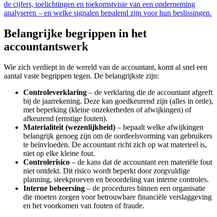
de cijfers, toelichtingen en toekomstvisie van een onderneming
analyseren – en welke signalen bepalend zijn voor hun beslissingen.
Belangrijke begrippen in het
accountantswerk
Wie zich verdiept in de wereld van de accountant, komt al snel een
aantal vaste begrippen tegen. De belangrijkste zijn:
Controleverklaring
– de verklaring die de accountant afgeeft
bij de jaarrekening. Deze kan goedkeurend zijn (alles in orde),
met beperking (kleine onzekerheden of afwijkingen) of
afkeurend (ernstige fouten).
Materialiteit (wezenlijkheid)
– bepaalt welke afwijkingen
belangrijk genoeg zijn om de oordeelsvorming van gebruikers
te beïnvloeden. De accountant richt zich op wat materieel is,
niet op elke kleine fout.
Controle­risico
– de kans dat de accountant een materiële fout
niet ontdekt. Dit risico wordt beperkt door zorgvuldige
planning, steekproeven en beoordeling van interne controles.
Interne beheersing
– de procedures binnen een organisatie
die moeten zorgen voor betrouwbare financiële verslaggeving
en het voorkomen van fouten of fraude.