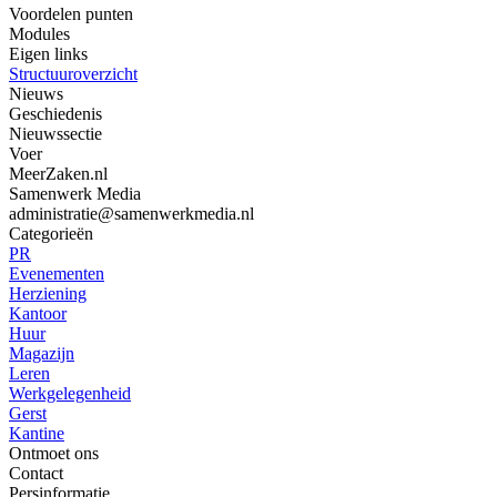
Voordelen punten
Modules
Eigen links
Structuuroverzicht
Nieuws
Geschiedenis
Nieuwssectie
Voer
MeerZaken.nl
Samenwerk Media
administratie@samenwerkmedia.nl
Categorieën
PR
Evenementen
Herziening
Kantoor
Huur
Magazijn
Leren
Werkgelegenheid
Gerst
Kantine
Ontmoet ons
Contact
Persinformatie