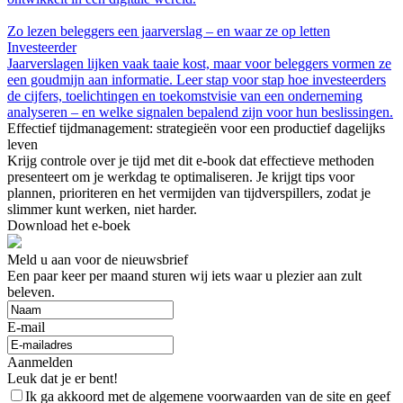
Zo lezen beleggers een jaarverslag – en waar ze op letten
Investeerder
Jaarverslagen lijken vaak taaie kost, maar voor beleggers vormen ze
een goudmijn aan informatie. Leer stap voor stap hoe investeerders
de cijfers, toelichtingen en toekomstvisie van een onderneming
analyseren – en welke signalen bepalend zijn voor hun beslissingen.
Effectief tijdmanagement: strategieën voor een productief dagelijks
leven
Krijg controle over je tijd met dit e-book dat effectieve methoden
presenteert om je werkdag te optimaliseren. Je krijgt tips voor
plannen, prioriteren en het vermijden van tijdverspillers, zodat je
slimmer kunt werken, niet harder.
Download het e-boek
Meld u aan voor de nieuwsbrief
Een paar keer per maand sturen wij iets waar u plezier aan zult
beleven.
E-mail
Aanmelden
Leuk dat je er bent!
Ik ga akkoord met de algemene voorwaarden van de site en geef