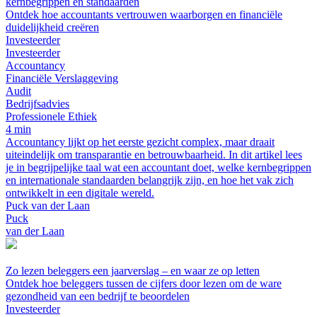
kernbegrippen en standaarden
Ontdek hoe accountants vertrouwen waarborgen en financiële
duidelijkheid creëren
Investeerder
Investeerder
Accountancy
Financiële Verslaggeving
Audit
Bedrijfsadvies
Professionele Ethiek
4 min
Accountancy lijkt op het eerste gezicht complex, maar draait
uiteindelijk om transparantie en betrouwbaarheid. In dit artikel lees
je in begrijpelijke taal wat een accountant doet, welke kernbegrippen
en internationale standaarden belangrijk zijn, en hoe het vak zich
ontwikkelt in een digitale wereld.
Puck van der Laan
Puck
van der Laan
Zo lezen beleggers een jaarverslag – en waar ze op letten
Ontdek hoe beleggers tussen de cijfers door lezen om de ware
gezondheid van een bedrijf te beoordelen
Investeerder