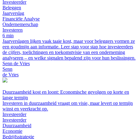
Investeerder
Beleggen
Jaarverslag
Financiële Analyse
Ondernemerschap
Investeren
6 min
Jaarverslagen lijken vaak taaie kost, maar voor beleggers vormen ze
een goudmijn aan informatie. Leer stap voor stap hoe investeerders
de cijfers, toelichtingen en toekomstvisie van een onderneming
analyseren – en welke signalen bepalend zijn voor hun beslissingen.
Senn de Vries
Senn
de Vries
Duurzaamheid kost en loont: Economische gevolgen op korte en
lange termijn
Investeren in duurzaamheid vraagt om visie, maar levert op termijn
winst en veerkracht op.
Investeerder
Investeerder
Duurzaamheid
Economie
Bedrijfsstrategie