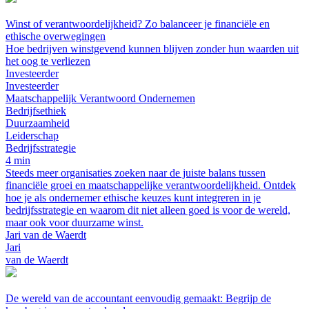
Winst of verantwoordelijkheid? Zo balanceer je financiële en
ethische overwegingen
Hoe bedrijven winstgevend kunnen blijven zonder hun waarden uit
het oog te verliezen
Investeerder
Investeerder
Maatschappelijk Verantwoord Ondernemen
Bedrijfsethiek
Duurzaamheid
Leiderschap
Bedrijfsstrategie
4 min
Steeds meer organisaties zoeken naar de juiste balans tussen
financiële groei en maatschappelijke verantwoordelijkheid. Ontdek
hoe je als ondernemer ethische keuzes kunt integreren in je
bedrijfsstrategie en waarom dit niet alleen goed is voor de wereld,
maar ook voor duurzame winst.
Jari van de Waerdt
Jari
van de Waerdt
De wereld van de accountant eenvoudig gemaakt: Begrijp de