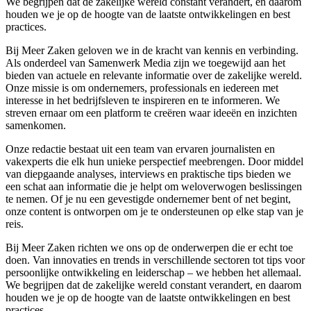
We begrijpen dat de zakelijke wereld constant verandert, en daarom
houden we je op de hoogte van de laatste ontwikkelingen en best
practices.
Bij Meer Zaken geloven we in de kracht van kennis en verbinding.
Als onderdeel van Samenwerk Media zijn we toegewijd aan het
bieden van actuele en relevante informatie over de zakelijke wereld.
Onze missie is om ondernemers, professionals en iedereen met
interesse in het bedrijfsleven te inspireren en te informeren. We
streven ernaar om een platform te creëren waar ideeën en inzichten
samenkomen.
Onze redactie bestaat uit een team van ervaren journalisten en
vakexperts die elk hun unieke perspectief meebrengen. Door middel
van diepgaande analyses, interviews en praktische tips bieden we
een schat aan informatie die je helpt om weloverwogen beslissingen
te nemen. Of je nu een gevestigde ondernemer bent of net begint,
onze content is ontworpen om je te ondersteunen op elke stap van je
reis.
Bij Meer Zaken richten we ons op de onderwerpen die er echt toe
doen. Van innovaties en trends in verschillende sectoren tot tips voor
persoonlijke ontwikkeling en leiderschap – we hebben het allemaal.
We begrijpen dat de zakelijke wereld constant verandert, en daarom
houden we je op de hoogte van de laatste ontwikkelingen en best
practices.