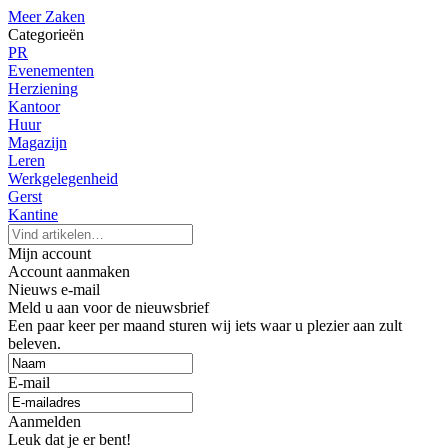
Meer Zaken
Categorieën
PR
Evenementen
Herziening
Kantoor
Huur
Magazijn
Leren
Werkgelegenheid
Gerst
Kantine
Mijn account
Account aanmaken
Nieuws e-mail
Meld u aan voor de nieuwsbrief
Een paar keer per maand sturen wij iets waar u plezier aan zult
beleven.
E-mail
Aanmelden
Leuk dat je er bent!