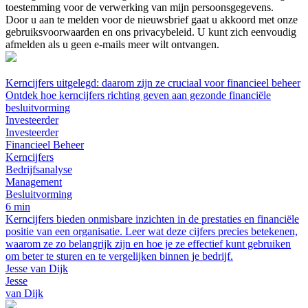
toestemming voor de verwerking van mijn persoonsgegevens.
Door u aan te melden voor de nieuwsbrief gaat u akkoord met onze
gebruiksvoorwaarden en ons privacybeleid. U kunt zich eenvoudig
afmelden als u geen e-mails meer wilt ontvangen.
Kerncijfers uitgelegd: daarom zijn ze cruciaal voor financieel beheer
Ontdek hoe kerncijfers richting geven aan gezonde financiële
besluitvorming
Investeerder
Investeerder
Financieel Beheer
Kerncijfers
Bedrijfsanalyse
Management
Besluitvorming
6 min
Kerncijfers bieden onmisbare inzichten in de prestaties en financiële
positie van een organisatie. Leer wat deze cijfers precies betekenen,
waarom ze zo belangrijk zijn en hoe je ze effectief kunt gebruiken
om beter te sturen en te vergelijken binnen je bedrijf.
Jesse van Dijk
Jesse
van Dijk