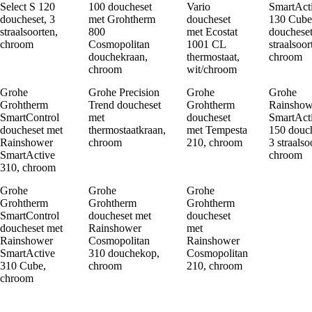
Select S 120
100 doucheset
Vario
SmartAct
doucheset, 3
met Grohtherm
doucheset
130 Cube
straalsoorten,
800
met Ecostat
doucheset
chroom
Cosmopolitan
1001 CL
straalsoor
douchekraan,
thermostaat,
chroom
chroom
wit/chroom
Grohe
Grohe Precision
Grohe
Grohe
Grohtherm
Trend doucheset
Grohtherm
Rainshow
SmartControl
met
doucheset
SmartAct
doucheset met
thermostaatkraan,
met Tempesta
150 douch
Rainshower
chroom
210, chroom
3 straalso
SmartActive
chroom
310, chroom
Grohe
Grohe
Grohe
Grohtherm
Grohtherm
Grohtherm
SmartControl
doucheset met
doucheset
doucheset met
Rainshower
met
Rainshower
Cosmopolitan
Rainshower
SmartActive
310 douchekop,
Cosmopolitan
310 Cube,
chroom
210, chroom
chroom