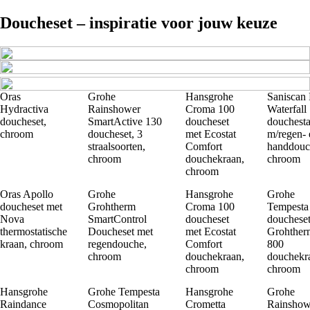
Doucheset – inspiratie voor jouw keuze
Oras
Grohe
Hansgrohe
Saniscan
Hydractiva
Rainshower
Croma 100
Waterfall
doucheset,
SmartActive 130
doucheset
douchesta
chroom
doucheset, 3
met Ecostat
m/regen- 
straalsoorten,
Comfort
handdouc
chroom
douchekraan,
chroom
chroom
Oras Apollo
Grohe
Hansgrohe
Grohe
doucheset met
Grohtherm
Croma 100
Tempesta 
Nova
SmartControl
doucheset
doucheset
thermostatische
Doucheset met
met Ecostat
Grohther
kraan, chroom
regendouche,
Comfort
800
chroom
douchekraan,
douchekr
chroom
chroom
Hansgrohe
Grohe Tempesta
Hansgrohe
Grohe
Raindance
Cosmopolitan
Crometta
Rainshow