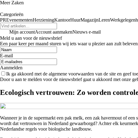
Meer Zaken
Categorieën
PR
Evenementen
Herziening
Kantoor
Huur
Magazijn
Leren
Werkgelegenh
Mijn account
Account aanmaken
Nieuws e-mail
Meld u aan voor de nieuwsbrief
Een paar keer per maand sturen wij iets waar u plezier aan zult beleven
E-mail
Aanmelden
Ik ga akkoord met de algemene voorwaarden van de site en geef t
Door u aan te melden voor de nieuwsbrief gaat u akkoord met onze ge
Ecologisch vertrouwen: Zo worden controle
Wanneer je in de supermarkt een pak melk, een zak havermout of een s
wordt dat vertrouwen in Nederland gewaarborgd? Achter elk keurmerk sc
Nederlandse regels voor biologische landbouw.