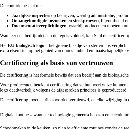
De controle bestaat uit:
Jaarlijkse inspecties
op bedrijven, waarbij administratie, produ
Onaangekondigde bezoeken
en
steekproeven
, bijvoorbeeld o
Documentatieverplichtingen
, waarbij producenten moeten kun
Wanneer een bedrijf niet aan de regels voldoet, kan Skal de certificeri
Het
EU-biologisch logo
– het groene blaadje van sterren – is verpli
extra eisen stelt op het gebied van duurzaamheid en maatschappelijke 
Certificering als basis van vertrouwen
De certificering is het formele bewijs dat een bedrijf aan de biologis
Voor producenten betekent certificering dat ze hun werkwijze kunnen
logo daadwerkelijk volgens de afgesproken principes is geproduceerd.
De certificering moet jaarlijks worden vernieuwd, en elke wijziging i
Digitale kantine – wanneer technologie gemeenschapszin en eetcultuur
Schoonmaken in de keuken: zo plan je efficiënte routines zonder de w