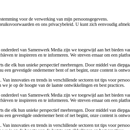
oestemming voor de verwerking van mijn persoonsgegevens.
bruiksvoorwaarden en ons privacybeleid. U kunt zich eenvoudig afmeld
 onderdeel van Samenwerk Media zijn we toegewijd aan het bieden van a
ijfsleven te inspireren en te informeren. We streven ernaar om een plat
rts die elk hun unieke perspectief meebrengen. Door middel van diepgaa
u een gevestigde ondernemer bent of net begint, onze content is ontwor
Van innovaties en trends in verschillende sectoren tot tips voor perso
 we je op de hoogte van de laatste ontwikkelingen en best practices.
 onderdeel van Samenwerk Media zijn we toegewijd aan het bieden van a
ijfsleven te inspireren en te informeren. We streven ernaar om een plat
rts die elk hun unieke perspectief meebrengen. Door middel van diepgaa
u een gevestigde ondernemer bent of net begint, onze content is ontwor
Van innovaties en trends in verschillende sectoren tot tips voor perso