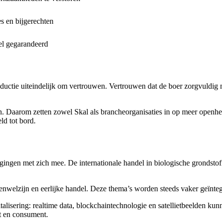
s en bijgerechten
el gegarandeerd
oductie uiteindelijk om vertrouwen. Vertrouwen dat de boer zorgvuldig m
aarom zetten zowel Skal als brancheorganisaties in op meer openheid
ld tot bord.
gingen met zich mee. De internationale handel in biologische grondstoff
enwelzijn en eerlijke handel. Deze thema’s worden steeds vaker geïnte
gitalisering: realtime data, blockchaintechnologie en satellietbeelden
nt en consument.