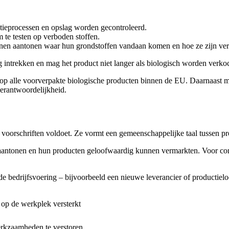
ctieprocessen en opslag worden gecontroleerd.
m te testen op verboden stoffen.
nen aantonen waar hun grondstoffen vandaan komen en hoe ze zijn ver
ng intrekken en mag het product niet langer als biologisch worden verko
cht op alle voorverpakte biologische producten binnen de EU. Daarnaas
verantwoordelijkheid.
che voorschriften voldoet. Ze vormt een gemeenschappelijke taal tussen
 aantonen en hun producten geloofwaardig kunnen vermarkten. Voor con
n de bedrijfsvoering – bijvoorbeeld een nieuwe leverancier of producti
 op de werkplek versterkt
erkzaamheden te verstoren