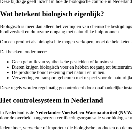
Deze bijdrage geeft inzicht in hoe de biologische controle in Nederla
Wat betekent biologisch eigenlijk?
Biologisch is meer dan alleen het vermijden van chemische bestrijding
biodiversiteit en duurzame omgang met natuurlijke hulpbronnen.
Om een product als biologisch te mogen verkopen, moet de hele keten –
Dat betekent onder meer:
Geen gebruik van synthetische pesticiden of kunstmest.
Dieren krijgen biologisch voer en hebben toegang tot buitenruim
De productie houdt rekening met natuur en milieu.
Verwerking en transport gebeuren met respect voor de natuurlijke
Deze regels worden regelmatig gecontroleerd door onafhankelijke instan
Het controlesysteem in Nederland
In Nederland is de
Nederlandse Voedsel- en Warenautoriteit (NVW
door de overheid aangewezen certificeringsorganisatie voor biologische
Iedere boer, verwerker of importeur die biologische producten op de mark