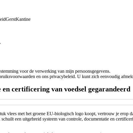
eid
Gerst
Kantine
.
oestemming voor de verwerking van mijn persoonsgegevens.
bruiksvoorwaarden en ons privacybeleid. U kunt zich eenvoudig afmeld
 en certificering van voedsel gegarandeerd
tuk vlees met het groene EU-biologisch logo koopt, vertrouw je erop d
huilt een uitgebreid systeem van controle, documentatie en certificeri