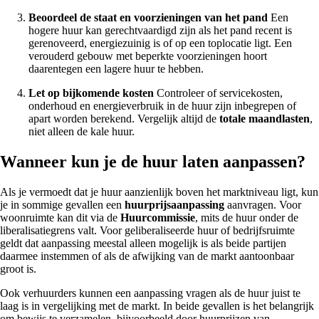
Beoordeel de staat en voorzieningen van het pand
Een
hogere huur kan gerechtvaardigd zijn als het pand recent is
gerenoveerd, energiezuinig is of op een toplocatie ligt. Een
verouderd gebouw met beperkte voorzieningen hoort
daarentegen een lagere huur te hebben.
Let op bijkomende kosten
Controleer of servicekosten,
onderhoud en energieverbruik in de huur zijn inbegrepen of
apart worden berekend. Vergelijk altijd de
totale maandlasten
,
niet alleen de kale huur.
Wanneer kun je de huur laten aanpassen?
Als je vermoedt dat je huur aanzienlijk boven het marktniveau ligt, kun
je in sommige gevallen een
huurprijsaanpassing
aanvragen. Voor
woonruimte kan dit via de
Huurcommissie
, mits de huur onder de
liberalisatiegrens valt. Voor geliberaliseerde huur of bedrijfsruimte
geldt dat aanpassing meestal alleen mogelijk is als beide partijen
daarmee instemmen of als de afwijking van de markt aantoonbaar
groot is.
Ook verhuurders kunnen een aanpassing vragen als de huur juist te
laag is in vergelijking met de markt. In beide gevallen is het belangrijk
om bewijs te verzamelen, bijvoorbeeld door huurprijzen van