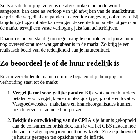
Zelfs als de huurprijs volgens de afgesproken methode wordt
aangepast, kan deze na verloop van tijd afwijken van de
markthuur
–
de prijs die vergelijkbare panden in dezelfde omgeving opbrengen. Bij
langdurige hoge inflatie kan een geïndexeerde huur sneller stijgen dan
de markt, terwijl een vaste verhoging juist kan achterblijven.
Daarom is het verstandig om regelmatig te controleren of jouw huur
nog overeenkomt met wat gangbaar is in de markt. Zo krijg je een
realistisch beeld van de redelijkheid van je huurcontract.
Zo beoordeel je of de huur redelijk is
Er zijn verschillende manieren om te bepalen of je huurprijs in
verhouding staat tot de markt:
Vergelijk met soortgelijke panden
Kijk wat andere huurders
betalen voor vergelijkbare ruimtes qua type, grootte en locatie.
Vastgoedwebsites, makelaars en brancheorganisaties kunnen
inzicht geven in actuele huurprijzen.
Bekijk de ontwikkeling van de CPI
Als je huur is gekoppeld
aan de consumentenprijsindex, kun je via het CBS nagaan hoe
die zich de afgelopen jaren heeft ontwikkeld. Zo zie je hoeveel
je huur is gestegen ten opzichte van de inflatie.