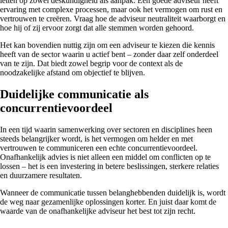
letten op zowel deskundigheid als aanpak. Een goede adviseur heeft
ervaring met complexe processen, maar ook het vermogen om rust en
vertrouwen te creëren. Vraag hoe de adviseur neutraliteit waarborgt en
hoe hij of zij ervoor zorgt dat alle stemmen worden gehoord.
Het kan bovendien nuttig zijn om een adviseur te kiezen die kennis
heeft van de sector waarin u actief bent – zonder daar zelf onderdeel
van te zijn. Dat biedt zowel begrip voor de context als de
noodzakelijke afstand om objectief te blijven.
Duidelijke communicatie als
concurrentievoordeel
In een tijd waarin samenwerking over sectoren en disciplines heen
steeds belangrijker wordt, is het vermogen om helder en met
vertrouwen te communiceren een echte concurrentievoordeel.
Onafhankelijk advies is niet alleen een middel om conflicten op te
lossen – het is een investering in betere beslissingen, sterkere relaties
en duurzamere resultaten.
Wanneer de communicatie tussen belanghebbenden duidelijk is, wordt
de weg naar gezamenlijke oplossingen korter. En juist daar komt de
waarde van de onafhankelijke adviseur het best tot zijn recht.