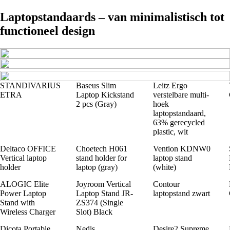
Laptopstandaards – van minimalistisch tot
functioneel design
STANDIVARIUS
Baseus Slim
Leitz Ergo
ETRA
Laptop Kickstand
verstelbare multi-
2 pcs (Gray)
hoek
laptopstandaard,
63% gerecycled
plastic, wit
Deltaco OFFICE
Choetech H061
Vention KDNW0
Vertical laptop
stand holder for
laptop stand
holder
laptop (gray)
(white)
ALOGIC Elite
Joyroom Vertical
Contour
Power Laptop
Laptop Stand JR-
laptopstand zwart
Stand with
ZS374 (Single
Wireless Charger
Slot) Black
Dicota Portable
Nedis
Desire2 Supreme